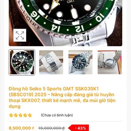
Đồng hồ Seiko 5 Sports GMT SSK035K1
(SBSC019) 2025 – Nâng cấp đáng giá từ huyền
thoại SKX007, thiết kế mạnh mẽ, đa múi giờ tiện
dụng
(Chưa có bình luận)
8,500,000
₫
15,000,000
₫
- 43
%