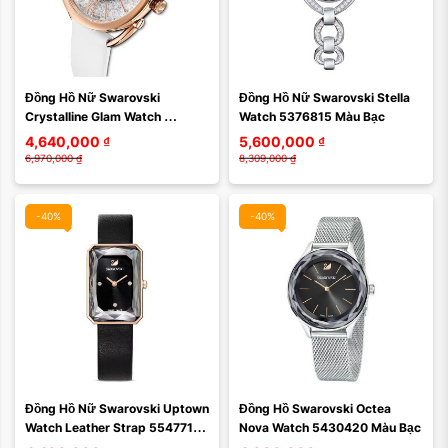
Màu mặt:
Màu mặt:
Đồng Hồ Nữ Swarovski 
Đồng Hồ Nữ Swarovski Stella 
Xóa
Xóa
Crystalline Glam Watch 
Watch 5376815 Màu Bạc
5452459 Màu Trắng
4,640,000
₫
5,600,000
₫
6,970,000
₫
8,309,000
₫
-40%
-40%
Màu mặt:
Màu mặt:
Đồng Hồ Nữ Swarovski Uptown 
Đồng Hồ Swarovski Octea 
Xóa
Xóa
Watch Leather Strap 5547710 
Nova Watch 5430420 Màu Bạc
Màu Đen