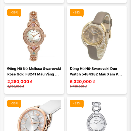
-39%
-28%
Màu mặt:
Màu mặt:
Đồng Hồ Nữ Melissa Swarovski 
Đồng Hồ Nữ Swarovski Duo 
Xóa
Xóa
Rose Gold F8241 Màu Vàng 
Watch 5484382 Màu Xám Phối 
Hồng
Vàng Hồng
2,280,000
₫
6,320,000
₫
3,760,000
₫
8,750,000
₫
-33%
-33%