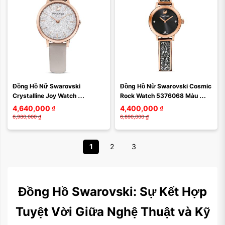
Đồng Hồ Nữ Swarovski 
Đồng Hồ Nữ Swarovski Cosmic 
Crystalline Joy Watch 
Rock Watch 5376068 Màu 
5563702 Màu Xám
Đen, Vàng Hồng
4,640,000
₫
4,400,000
₫
6,980,000
₫
6,890,000
₫
1
2
3
Đồng Hồ Swarovski: Sự Kết Hợp
Tuyệt Vời Giữa Nghệ Thuật và Kỹ