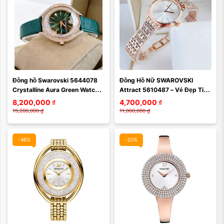
Màu mặt:
Đồng hồ Swarovski 5644078 
Đồng Hồ Nữ SWAROVSKI 
Xóa
Crystalline Aura Green Watch – 
Attract 5610487 – Vẻ Đẹp Tinh 
Đỉnh cao sang trọng trong BST 
Tế, Sang Trọng Và Đầy Cuốn 
8,200,000
₫
4,700,000
₫
...
Hút
15,200,000
₫
11,000,000
₫
-46%
-20%
Màu mặt:
Màu mặt: