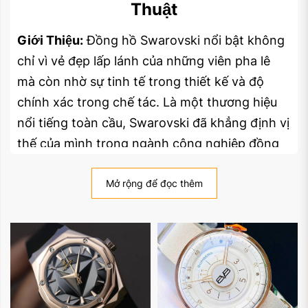
Thuật
Giới Thiệu:
Đồng hồ Swarovski nổi bật không
chỉ vì vẻ đẹp lấp lánh của những viên pha lê
mà còn nhờ sự tinh tế trong thiết kế và độ
chính xác trong chế tác. Là một thương hiệu
nổi tiếng toàn cầu, Swarovski đã khẳng định vị
thế của mình trong ngành công nghiệp đồng
hồ bằng cách kết hợp giữa sự sang trọng và
kỹ thuật chế tác đồng hồ tinh xảo.
Mở rộng để đọc thêm
Lịch Sử và Thương Hiệu:
Swarovski, được
thành lập vào năm 1895 bởi Daniel Swarovski
ở Tyrol, Áo, bắt đầu với những sản phẩm pha
lê. Từ khi ra đời, thương hiệu này đã nhanh
chóng nổi tiếng với các sản phẩm pha lê tinh