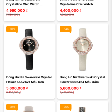
Xóa
Xóa
Crystalline Chic Watch 
Crystalline Chic Watch 
5547608 Màu Vàng Gold  Mặt 
5547611 Màu Vàng 
4,960,000
₫
4,400,000
₫
Đỏ
Champagne
7,550,000
₫
7,000,000
₫
-34%
-34%
Màu mặt:
Màu mặt:
Đồng Hồ Nữ Swarovski Crystal 
Đồng Hồ Nữ Swarovski Crystal 
Xóa
Xóa
Flower 5552421 Màu Đen
Flower 5552424 Màu Xám
5,600,000
₫
5,600,000
₫
8,450,000
₫
8,450,000
₫
-34%
-36%