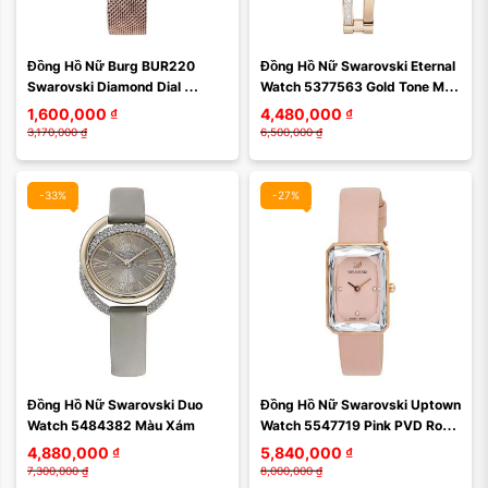
Màu mặt:
Màu mặt:
Đồng Hồ Nữ Burg BUR220 
Đồng Hồ Nữ Swarovski Eternal 
Xóa
Xóa
Swarovski Diamond Dial 
Watch 5377563 Gold Tone Màu 
Stainless Steel Mesh Bracelet 
Vàng Champagne
1,600,000
₫
4,480,000
₫
Màu Vàng Hồng
3,170,000
₫
6,500,000
₫
-33%
-27%
Màu mặt:
Màu mặt:
Đồng Hồ Nữ Swarovski Duo 
Đồng Hồ Nữ Swarovski Uptown 
Xóa
Xóa
Watch 5484382 Màu Xám
Watch 5547719 Pink PVD Rose 
Gold Tone Màu Vàng Hồng
4,880,000
₫
5,840,000
₫
7,300,000
₫
8,000,000
₫