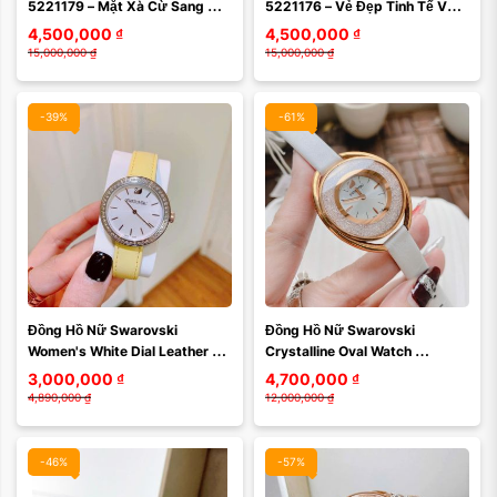
5221179 – Mặt Xà Cừ Sang 
5221176 – Vẻ Đẹp Tinh Tế Với 
Trọng, Pha Lê Lấp Lánh Chuẩn 
Pha Lê Swarovski Lấp Lánh 
4,500,000
₫
4,500,000
₫
Swiss Made
Chuẩn Swiss Made
15,000,000
₫
15,000,000
₫
-39%
-61%
Đồng Hồ Nữ Swarovski 
Đồng Hồ Nữ Swarovski 
Women's White Dial Leather 
Crystalline Oval Watch 
Band Watch 5095643 Màu 
5230946 Màu Trắng - Vẻ Đẹp 
3,000,000
₫
4,700,000
₫
Vàng
Trang Sức Thụy Sĩ Sang ...
4,890,000
₫
12,000,000
₫
-46%
-57%