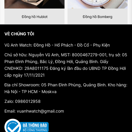
xảo và trở thành biểu tượng của sự sang trọng
và thanh lịch. Vào cuối thế kỷ 20, Swarovski
Đồng hồ Hublot
Đồng hồ Bomberg
mở rộng ra lĩnh vực đồng hồ và đã tạo ra một
cú sốc lớn trong ngành công nghiệp đồng hồ
VỀ CHÚNG TÔI
với những thiết kế độc đáo và chất lượng vượt
Vũ Anh Watch: Đồng Hồ - Hổ Phách - Đồ Cổ - Phụ Kiện
trội.
Chủ sở hữu: Nguyễn Vũ Anh, MST: 8000467279-001, trụ sở: 05
Phan Đình Phùng, Bắc Lý, Đồng Hới, Quảng Bình. Giấy
Thiết Kế và Đặc Điểm:
Đồng hồ Swarovski nổi
CNĐHKD: 29A8011175 Đăng ký lần đầu do UBND TP Đồng Hới
bật với sự kết hợp hoàn hảo giữa kỹ thuật chế
cấp ngày 17/11/2021
tác đồng hồ và sự lấp lánh của pha lê
Địa chỉ Showroom: 05 Phan Đình Phùng, Quảng Bình. Kho hàng:
Swarovski. Những thiết kế của đồng hồ
Hà Nội - TP HCM - Moskva
thường được trang trí bằng các viên pha lê,
Zalo: 0986012958
mang đến một vẻ đẹp long lanh và cuốn hút.
Email: vuanhwatch@gmail.com
Chúng không chỉ là một phụ kiện để xem giờ
mà còn là một món đồ trang sức đẳng cấp,