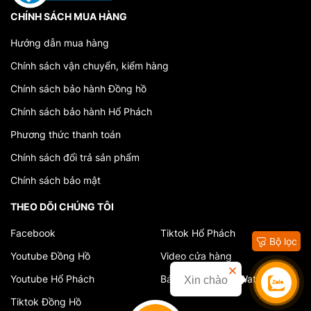
tạo điểm nhấn nổi bật cho phong cách cá
CHÍNH SÁCH MUA HÀNG
nhân.
Hướng dẫn mua hàng
Chất liệu:
Đồng hồ Swarovski thường
Chính sách vận chuyển, kiểm hàng
được làm từ các chất liệu cao cấp như
Chính sách bảo hành Đồng hồ
thép không gỉ, da thật hoặc ceramic, kết
Chính sách bảo hành Hổ Phách
hợp với các viên pha lê được gia công tỉ
Phương thức thanh toán
mỉ.
Chính sách đổi trả sản phẩm
Thiết kế:
Các thiết kế của đồng hồ
Swarovski rất đa dạng, từ những mẫu cổ
Chính sách bảo mật
điển, thanh lịch đến các mẫu hiện đại,
THEO DÕI CHÚNG TÔI
sáng tạo. Sự kết hợp giữa các yếu tố
Facebook
Tiktok Hổ Phách
Bộ lọc
truyền thống và hiện đại làm cho đồng hồ
Youtube Đồng Hồ
Video cửa hàng
Swarovski luôn được yêu thích và phù
Youtube Hổ Phách
Báo chí về VuAnhWatch
Xin chào
hợp với nhiều phong cách khác nhau.
Liên hệ
Tiktok Đồng Hồ
Chức năng:
Mặc dù nổi bật với thiết kế