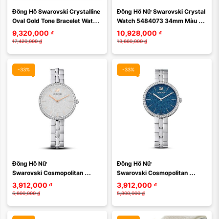
Đồng Hồ Swarovski Crystalline 
Đồng Hồ Nữ Swarovski Crystal 
Xóa
Xóa
Oval Gold Tone Bracelet Watch 
Watch 5484073 34mm Màu 
5200339
Trắng Vàng Hồng
9,320,000
₫
10,928,000
₫
17,420,000
₫
13,660,000
₫
-33%
-33%
Màu mặt:
Màu mặt:
Đồng Hồ Nữ 
Đồng Hồ Nữ 
Xóa
Xóa
Swarovski Cosmopolitan 
Swarovski Cosmopolitan 
Watch Swiss Made, Metal 
Watch Swiss Made, Metal 
3,912,000
₫
3,912,000
₫
Bracelet, Silver Tone, Stainless 
Bracelet, Blue, Stainless Steel 
5,800,000
₫
5,800,000
₫
Steel ...
...