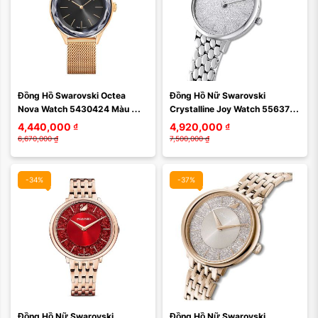
Màu mặt:
Màu mặt:
Đồng Hồ Swarovski Octea 
Đồng Hồ Nữ Swarovski 
Xóa
Xóa
Nova Watch 5430424 Màu 
Crystalline Joy Watch 5563711 
Vàng Hồng
Màu Bạc
4,440,000
₫
4,920,000
₫
6,670,000
₫
7,500,000
₫
-34%
-37%
Màu mặt:
Màu mặt:
Đồng Hồ Nữ Swarovski 
Đồng Hồ Nữ Swarovski 