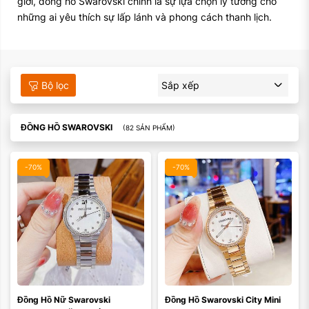
giới, đồng hồ Swarovski chính là sự lựa chọn lý tưởng cho
những ai yêu thích sự lấp lánh và phong cách thanh lịch.
Bộ lọc
Sắp xếp
ĐỒNG HỒ SWAROVSKI
(82 SẢN PHẨM)
-70%
-70%
Màu mặt:
Màu mặt:
Đồng Hồ Nữ Swarovski 
Đồng Hồ Swarovski City Mini 
Xóa
Xóa