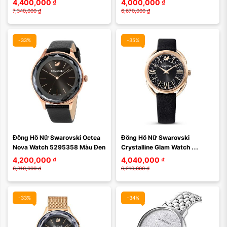
4,400,000
₫
4,000,000
₫
7,340,000
₫
6,670,000
₫
-33%
-35%
Màu mặt:
Đồng Hồ Nữ Swarovski Octea 
Đồng Hồ Nữ Swarovski 
Xóa
Nova Watch 5295358 Màu Đen
Crystalline Glam Watch 
5452452 Màu Đen
4,200,000
₫
4,040,000
₫
6,310,000
₫
6,210,000
₫
-33%
-34%