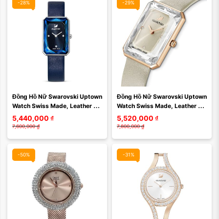
-28%
-29%
Màu mặt:
Màu mặt:
Đồng Hồ Nữ Swarovski Uptown 
Đồng Hồ Nữ Swarovski Uptown 
Xóa
Xóa
Watch Swiss Made, Leather 
Watch Swiss Made, Leather 
Strap, Blue, Stainless Steel 
Strap, Grey, Rose Gold-Tone 
5,440,000
₫
5,520,000
₫
5547713 Màu ...
Finish 5547716 ...
7,600,000
₫
7,800,000
₫
-50%
-31%