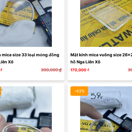
 mica size 33 loại mỏng đồng 
Mặt kính mica vuông size 26x
hồ Nga Liên Xô 
hồ Nga Liên Xô 
300,000
₫
3
₫
170,000
₫
-43%