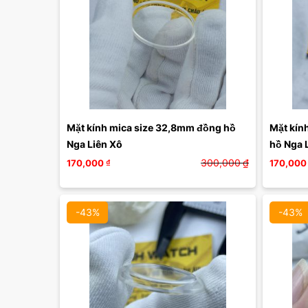
Mặt kính mica size 32,8mm đồng hồ 
Mặt kính
Nga Liên Xô 
300,000
₫
170,000
₫
170,000
-43%
-43%