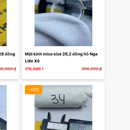
28 đồng 
Mặt kính mica size 26,2 đồng hồ Nga 
Liên Xô
00,000
₫
300,000
₫
170,000
₫
-43%