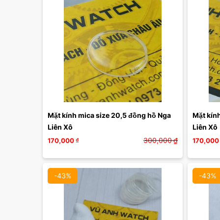
Mặt kính mica size 20,5 đồng hồ Nga 
Mặt kính
Liên Xô 
Liên Xô
300,000
₫
170,000
₫
170,000
-43%
-43%