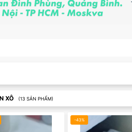
N XÔ
(13 SẢN PHẨM)
-43%