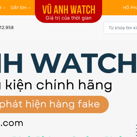
H
DÂY ĐH
HỔ PH
Giá trị của thời gian
12.958