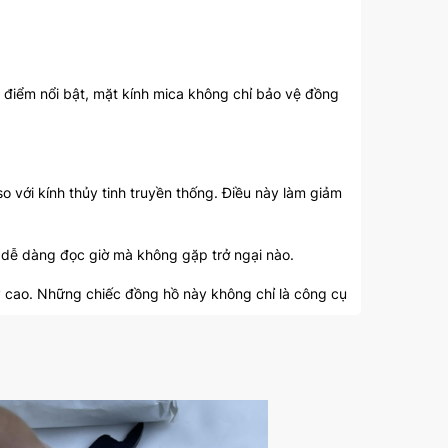
 điểm nổi bật, mặt kính mica không chỉ bảo vệ đồng
o với kính thủy tinh truyền thống. Điều này làm giảm
ể dễ dàng đọc giờ mà không gặp trở ngại nào.
mỹ cao. Những chiếc đồng hồ này không chỉ là công cụ
ưỡng đồng hồ.
hống xước ở mức độ nhất định, giúp đồng hồ của bạn