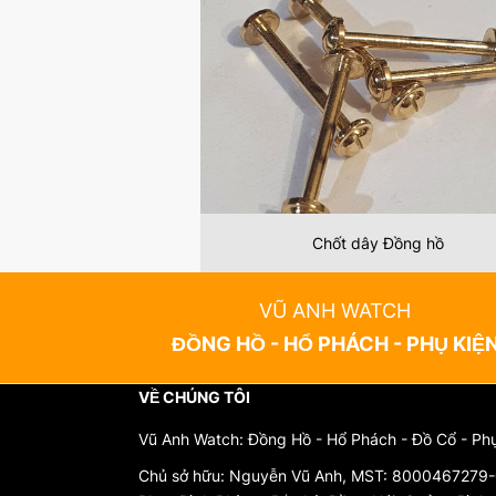
luôn giữ được vẻ đẹp.
Giá cả phải chăng
: Mặt kính mica thường có gi
Kết luận
Mặt kính mica đồng hồ Nga Liên Xô là lựa chọn hoàn 
mắt, mặt kính mica không chỉ bảo vệ đồng hồ mà còn
để luôn tỏa sáng trong mọi khoảnh khắc!
Chốt dây Đồng hồ
VŨ ANH WATCH
ĐỒNG HỒ - HỔ PHÁCH - PHỤ KIỆ
VỀ CHÚNG TÔI
Vũ Anh Watch: Đồng Hồ - Hổ Phách - Đồ Cổ - Ph
Chủ sở hữu: Nguyễn Vũ Anh, MST: 8000467279-0