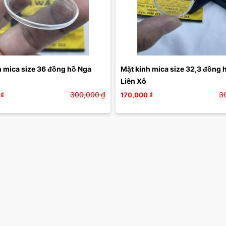
 mica size 36 đồng hồ Nga 
Mặt kính mica size 32,3 đồng h
Liên Xô 
300,000
₫
3
₫
170,000
₫