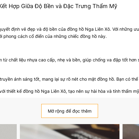
 Kết Hợp Giữa Độ Bền và Đặc Trưng Thẩm Mỹ
quyết định vẻ đẹp và độ bền của đồng hồ Nga Liên Xô. Với những ưu
ới phong cách cổ điển của những chiếc đồng hồ này.
m từ chất liệu nhựa cao cấp, nhẹ và bền, giúp chống va đập tốt hơn s
truyền ánh sáng tốt, mang lại sự rõ nét cho mặt đồng hồ. Bạn có th
với thiết kế đồng hồ Nga Liên Xô, tạo nên sự hài hòa và tính thẩm 
của bạn?
Mở rộng để đọc thêm
hế và bảo trì, giúp bạn tiết kiệm thời gian và chi phí khi cần bảo d
àn chống xước như kính sapphire, mặt kính mica vẫn có khả năng c