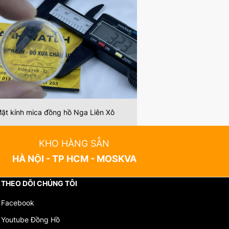
bảo dưỡng đồng hồ mà không tốn quá nhiều chi phí.
Với độ bền, khả năng chống va đập và thiết kế đẹp
hiếc đồng hồ của bạn một mặt kính mica chất lượng
ặt kính mica đồng hồ Nga Liên Xô
KHO HÀNG SẴN
HÀ NỘI - TP HCM - MOSKVA
THEO DÕI CHÚNG TÔI
Facebook
Youtube Đồng Hồ