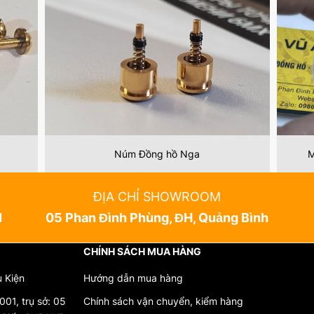
á thành hợp lý, là lựa chọn tuyệt vời cho những ai muốn duy trì và 
hảo cho những ai yêu thích sự kết hợp giữa chất lượng và thẩm mỹ. 
 góp phần tạo nên vẻ đẹp cổ điển đầy quyến rũ. Hãy trang bị cho c
CHỨNG NHẬN PHÂN PHỐI CHÍNH HÃNG
Núm Đồng hồ Nga
M
ĐỊA CHỈ SHOWROOM
N
05 Phan Đình Phùng, ĐH, Quảng Bình
CHÍNH SÁCH MUA HÀNG
ụ Kiện
Hướng dẫn mua hàng
01, trụ sở: 05
Chính sách vận chuyển, kiểm hàng