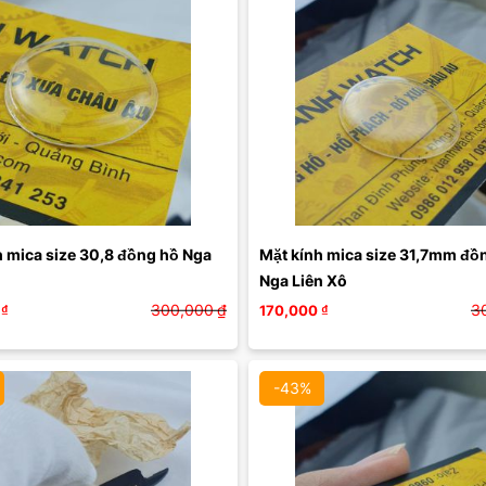
 mica size 30,8 đồng hồ Nga 
Mặt kính mica size 31,7mm đồn
Nga Liên Xô
300,000
₫
3
₫
170,000
₫
-43%