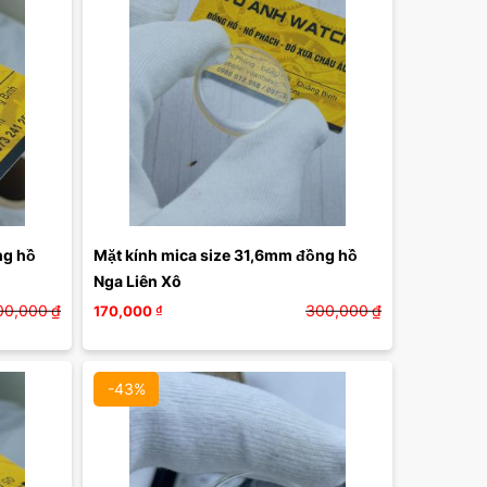
g hồ 
Mặt kính mica size 31,6mm đồng hồ 
Nga Liên Xô
00,000
₫
300,000
₫
170,000
₫
-43%