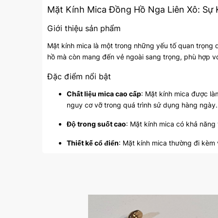
Mặt Kính Mica Đồng Hồ Nga Liên Xô: Sự
Giới thiệu sản phẩm
Mặt kính mica là một trong những yếu tố quan trọng 
hồ mà còn mang đến vẻ ngoài sang trọng, phù hợp v
Đặc điểm nổi bật
Chất liệu mica cao cấp
: Mặt kính mica được là
nguy cơ vỡ trong quá trình sử dụng hàng ngày.
Độ trong suốt cao
: Mặt kính mica có khả năng 
Thiết kế cổ điển
: Mặt kính mica thường đi kèm 
đo thời gian mà còn là tác phẩm nghệ thuật.
Tại sao nên chọn mặt kính mica cho đồng hồ 
Dễ dàng thay thế
: Mặt kính mica dễ dàng thay t
Khả năng chống xước
: Mặc dù không hoàn to