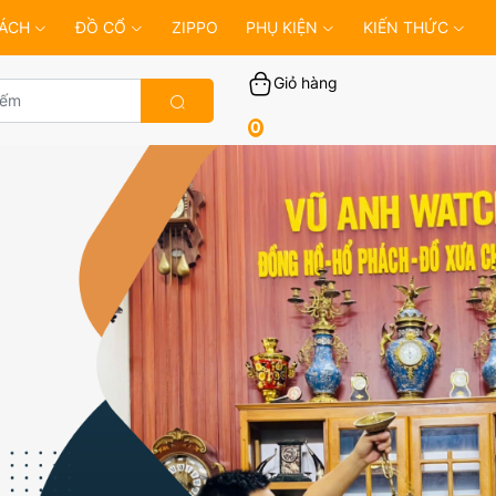
ÁCH
ĐỒ CỔ
ZIPPO
PHỤ KIỆN
KIẾN THỨC
Giỏ hàng
0