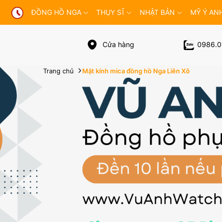
ĐỒNG HỒ NGA
THỤY SĨ
NHẬT BẢN
MỸ Ý AN
Cửa hàng
0986.0
Trang chủ
Mặt kính mica đồng hồ Nga Liên Xô