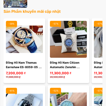
Xóa
Sản Phẩm khuyến mãi cập nhật
-39%
-57%
-57%
Màu mặt:
Đồng Hồ Nam Thomas 
Đồng Hồ Nam Citizen 
Đồng Hồ 
Earnshaw ES-8059-05 
Automatic Zenshin 
Automati
Xóa
Chính Hãng
Mechanical Super 
Super T
7,200,000
₫
11,300,000
₫
11,300
Titanium NJ0180-80L – 
58L – Mặ
11,888,000
₫
26,500,000
₫
26,500,00
Super Titanium Siêu ...
Chuyển S
-61%
-52%
-57%