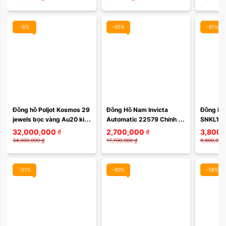
Với Bộ ...
Made
-6%
-85%
-61%
Đồng hồ Poljot Kosmos 29 
Đồng Hồ Nam Invicta 
Đồng Hồ
jewels bọc vàng Au20 kim 
Automatic 22579 Chính 
SNKL15
quyền trượng Nos nguyên 
Hãng
32,000,000
₫
2,700,000
₫
3,800,
sổ hộp
34,000,000
₫
17,700,000
₫
9,800,000
-51%
-60%
-58%