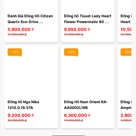
Màu mặt:
Đánh Giá Đồng Hồ Citizen 
Đồng hồ Tissot Lady Heart 
Đồng hồ 
Quartz Eco-Drive 
Flower Powermatic 80 
Heart De
Xóa
CA0843-11H – 
T050.207.37.017.05 – Vẻ 
AT0004S
5,900,000
₫
9,950,000
₫
10,500
Chronograph Thể Thao 
Đẹp Hoa Lệ Từ Trái Tim ...
sự hài lò
12,000,000
₫
25,000,000
₫
25,000,00
Nam Tính, Kính ...
và ...
-71%
-52%
-26%
Đồng hồ Nga Nika 
Đồng Hồ Nam Orient RA-
Đồng hồ 
1310.0.19.57A
AA0002L19B
Amphibi
9,200,000
₫
6,300,000
₫
2,900,
32,000,000
₫
13,000,000
₫
3,900,000