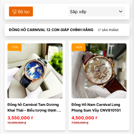
Bộ lọc
Sắp xếp
Xóa
ĐỒNG HỒ CARNIVAL 12 CON GIÁP CHÍNH HÃNG
(7 SẢN PHẨM)
-70%
-40%
Màu mặt:
Màu mặt:
Đồng hồ Carnival Tam Dương 
Đồng Hồ Nam Carnival Long 
Xóa
Xóa
Khai Thái – Biểu tượng thịnh 
Phụng Sum Vầy CNV8101G1
vượng và tinh tế dành cho 
3,550,000
₫
4,500,000
₫
người yêu nghệ ...
12,000,000
₫
7,500,000
₫