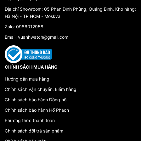
Địa chỉ Showroom: 05 Phan Đình Phùng, Quảng Bình. Kho hàng:
Kết Luận
Hà Nội - TP HCM - Moskva
Đồng hồ Carnival 12 Con Giáp không chỉ là một sản phẩm
Zalo: 0986012958
thời trang đẹp mắt mà còn là biểu tượng của sự kết hợp
Email: vuanhwatch@gmail.com
hoàn hảo giữa thời trang hiện đại và giá trị văn hóa truyền
thống. Với sự tôn vinh 12 con giáp và ý nghĩa văn hóa sâu
sắc, dòng sản phẩm này đã thu hút sự chú ý của người tiêu
dùng và trở thành một phần của hành trang độc đáo trên
CHÍNH SÁCH MUA HÀNG
hành trình cuộc sống.
Hướng dẫn mua hàng
Chính sách vận chuyển, kiểm hàng
Chính sách bảo hành Đồng hồ
Chính sách bảo hành Hổ Phách
Phương thức thanh toán
Chính sách đổi trả sản phẩm