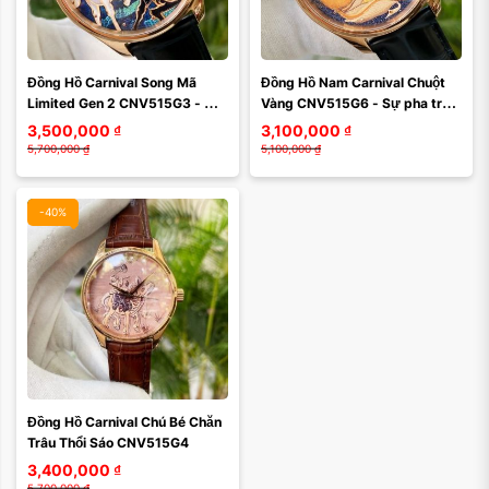
Màu mặt:
Đồng Hồ Carnival Song Mã 
Đồng Hồ Nam Carnival Chuột 
Xóa
Limited Gen 2 CNV515G3 - 
Vàng CNV515G6 - Sự pha trộn 
Đánh dấu sự tiến bộ vượt bậc 
hoàn hảo giữa phong cách và 
3,500,000
₫
3,100,000
₫
trong ngành công ...
tinh tế 100% ...
5,700,000
₫
5,100,000
₫
-40%
Đồng Hồ Carnival Chú Bé Chăn 
Trâu Thổi Sáo CNV515G4
3,400,000
₫
5,700,000
₫