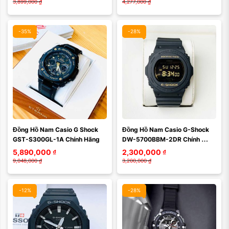
3,899,000
₫
4,277,000
₫
-35%
-28%
Màu mặt:
Màu mặt:
Đồng Hồ Nam Casio G Shock 
Đồng Hồ Nam Casio G-Shock 
Xóa
Xóa
GST-S300GL-1A Chính Hãng
DW-5700BBM-2DR Chính 
Hãng
5,890,000
₫
2,300,000
₫
9,048,000
₫
3,200,000
₫
-12%
-28%