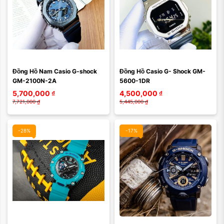
Màu mặt:
Màu mặt:
Đồng Hồ Nam Casio G-shock 
Đồng Hồ Casio G- Shock GM-
Xóa
Xóa
GM-2100N-2A
5600-1DR
5,700,000
₫
4,500,000
₫
7,721,000
₫
5,445,000
₫
-28%
-17%
Màu mặt:
Màu mặt: