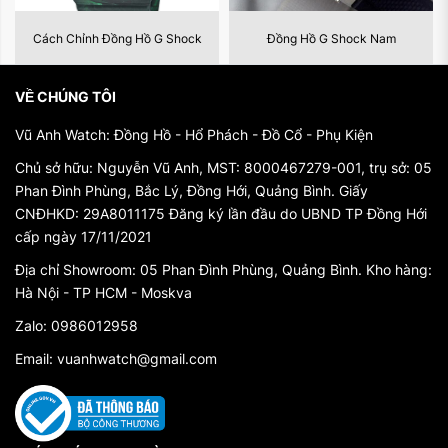
Ibe, một kỹ sư có trái tim đam mê đồng hồ và mong
Đồng Hồ G Shock Nam
Đồng Hồ G-Shock Ga-2100
muốn tạo ra một chiếc đồng hồ bền bỉ, G-Shock đã
nhanh chóng đánh bại những thách thức từ môi
VỀ CHÚNG TÔI
trường khắc nghiệt. Tính năng chống sốc độc đáo
của nó đã trở thành điểm mạnh và đặc biệt của G-
Vũ Anh Watch: Đồng Hồ - Hổ Phách - Đồ Cổ - Phụ Kiện
Shock, khiến cho nó trở thành sự lựa chọn hàng đầu
Chủ sở hữu: Nguyễn Vũ Anh, MST: 8000467279-001, trụ sở: 05
của những người yêu thể thao và phiêu lưu.
Phan Đình Phùng, Bắc Lý, Đồng Hới, Quảng Bình. Giấy
CNĐHKD: 29A8011175 Đăng ký lần đầu do UBND TP Đồng Hới
Những năm sau đó, G-Shock không chỉ tiếp tục
cấp ngày 17/11/2021
phát triển tính năng chống sốc mạnh mẽ mà còn
Địa chỉ Showroom: 05 Phan Đình Phùng, Quảng Bình. Kho hàng:
thúc đẩy thiết kế và phong cách của mình. Đồng hồ
Hà Nội - TP HCM - Moskva
G-Shock nam trở thành một biểu tượng thời trang,
Zalo: 0986012958
được nhiều ngôi sao và người nổi tiếng yêu thích và
sử dụng hàng ngày.
Email: vuanhwatch@gmail.com
Phần 3: Thiết Kế Đặc Trưng
Một trong những điểm thu hút chính của đồng hồ G-