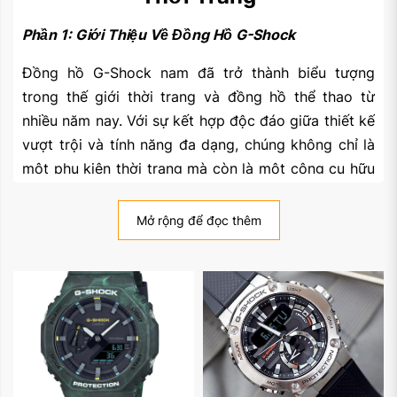
Phần 1: Giới Thiệu Về Đồng Hồ G-Shock
Đồng hồ G-Shock nam đã trở thành biểu tượng
trong thế giới thời trang và đồng hồ thể thao từ
nhiều năm nay. Với sự kết hợp độc đáo giữa thiết kế
vượt trội và tính năng đa dạng, chúng không chỉ là
một phụ kiện thời trang mà còn là một công cụ hữu
ích cho cuộc sống hàng ngày. Trong bài viết này,
chúng ta sẽ khám phá sâu hơn về đồng hồ G-Shock
Mở rộng để đọc thêm
nam và tìm hiểu vì sao chúng lại được nhiều người
ưa chuộng như vậy.
Phần 2: Lịch Sử Và Phát Triển
Đồng hồ G-Shock ra đời vào năm 1983 do hãng
Casio - một tập đoàn sản xuất đồng hồ nổi tiếng
của Nhật Bản, sáng tạo. Được phát triển bởi Kikuo