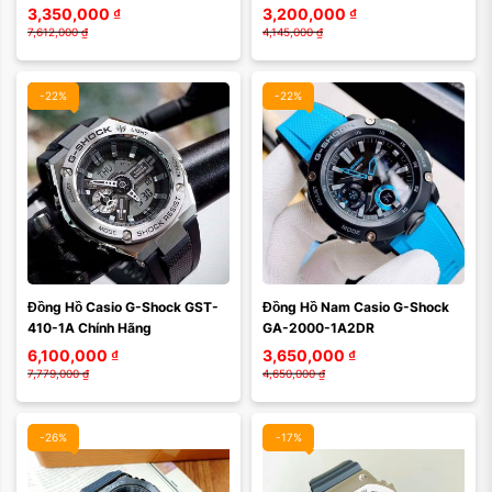
1ADR)
3,350,000
₫
3,200,000
₫
7,612,000
₫
4,145,000
₫
-22%
-22%
Màu mặt:
Màu mặt:
Đồng Hồ Casio G-Shock GST-
Đồng Hồ Nam Casio G-Shock 
Xóa
Xóa
410-1A Chính Hãng
GA-2000-1A2DR
6,100,000
₫
3,650,000
₫
7,779,000
₫
4,650,000
₫
-26%
-17%