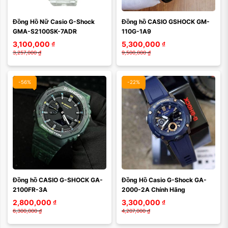
Đồng Hồ Nữ Casio G-Shock 
Đồng hồ CASIO GSHOCK GM-
Xóa
Xóa
GMA-S2100SK-7ADR
110G-1A9
3,100,000
₫
5,300,000
₫
3,257,000
₫
9,500,000
₫
-56%
-22%
Màu mặt:
Màu mặt:
Đồng hồ CASIO G-SHOCK GA-
Đồng Hồ Casio G-Shock GA-
Xóa
Xóa
2100FR-3A
2000-2A Chính Hãng
2,800,000
₫
3,300,000
₫
6,300,000
₫
4,207,000
₫