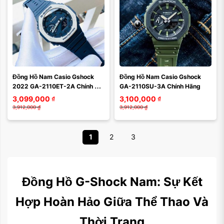
Đồng Hồ Nam Casio Gshock 
Đồng Hồ Nam Casio Gshock 
2022 GA-2110ET-2A Chính 
GA-2110SU-3A Chính Hãng
Hãng
3,099,000
₫
3,100,000
₫
3,912,000
₫
3,912,000
₫
1
2
3
Đồng Hồ G-Shock Nam: Sự Kết
Hợp Hoàn Hảo Giữa Thể Thao Và
Thời Trang