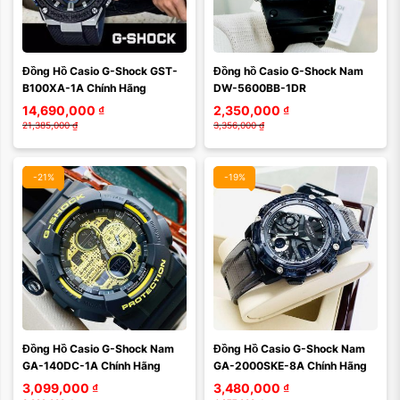
Màu mặt:
Màu mặt:
Đồng Hồ Casio G-Shock GST-
Đồng hồ Casio G-Shock Nam 
Xóa
Xóa
B100XA-1A Chính Hãng
DW-5600BB-1DR
14,690,000
₫
2,350,000
₫
21,385,000
₫
3,356,000
₫
-21%
-19%
Màu mặt:
Màu mặt:
Đồng Hồ Casio G-Shock Nam 
Đồng Hồ Casio G-Shock Nam 
Xóa
Xóa
GA-140DC-1A Chính Hãng
GA-2000SKE-8A Chính Hãng
3,099,000
₫
3,480,000
₫