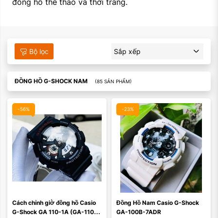
đồng hồ thể thao và thời trang.
Màu mặt:
Màu mặt:
Bộ lọc
Sắp xếp
Xóa
Xóa
ĐỒNG HỒ G-SHOCK NAM
(85 SẢN PHẨM)
-56%
-23%
Màu mặt:
Màu mặt:
Cách chỉnh giờ đồng hồ Casio 
Đồng Hồ Nam Casio G-Shock 
Xóa
Xóa
G-Shock GA 110-1A (GA-110-
GA-100B-7ADR