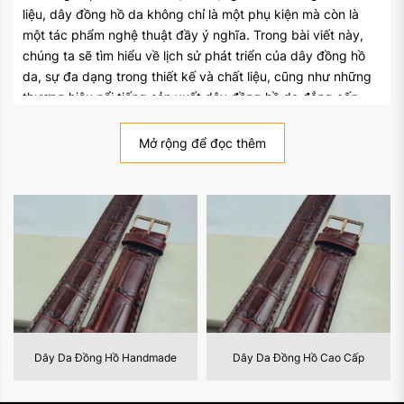
liệu, dây đồng hồ da không chỉ là một phụ kiện mà còn là
một tác phẩm nghệ thuật đầy ý nghĩa. Trong bài viết này,
chúng ta sẽ tìm hiểu về lịch sử phát triển của dây đồng hồ
da, sự đa dạng trong thiết kế và chất liệu, cũng như những
thương hiệu nổi tiếng sản xuất dây đồng hồ da đẳng cấp.
II. Lịch Sử của Dây Đồng Hồ Da
Mở rộng để đọc thêm
Dây đồng hồ da đã xuất hiện từ khá lâu trong lịch sử, thể
hiện sự phát triển của thời trang và công nghệ sản xuất
đồng hồ. Dưới đây là một số điểm quan trọng trong lịch sử
của dây đồng hồ da:
Thời kỳ đầu: Trước khi có dây đồng hồ da, đồng hồ
thường được đeo bằng dây kim loại. Tuy nhiên, dây
kim loại thường không thoải mái và không phù hợp
cho mọi hoàn cảnh, khiến cho việc phát triển dây
đồng hồ da trở nên cần thiết.
Dây Da Đồng Hồ Cao Cấp
Dây Đồng Hồ Kim Loại
Sự ra đời của dây đồng hồ da: Dây đồng hồ da xuất
hiện vào thế kỷ 18 và trở nên phổ biến trong thế kỷ