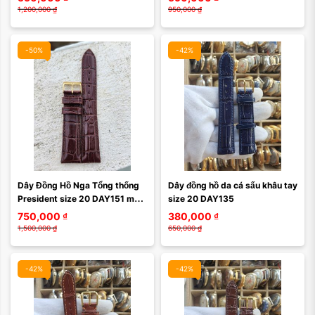
1,200,000
₫
950,000
₫
-50%
-42%
Dây Đồng Hồ Nga Tổng thống 
Dây đồng hồ da cá sấu khâu tay 
President size 20 DAY151 màu 
size 20 DAY135
nâu
750,000
₫
380,000
₫
1,500,000
₫
650,000
₫
-42%
-42%