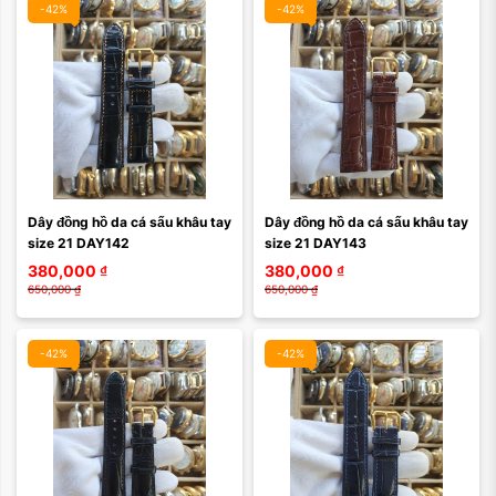
-42%
-42%
Dây đồng hồ da cá sấu khâu tay 
Dây đồng hồ da cá sấu khâu tay 
size 21 DAY142
size 21 DAY143
380,000
₫
380,000
₫
650,000
₫
650,000
₫
-42%
-42%