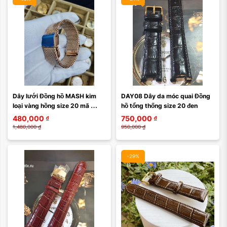
Màu mặt:
Dây lưới Đồng hồ MASH kim 
DAY08 Dây da móc quai Đồng 
Xóa
loại vàng hồng size 20 mã 
hồ tổng thống size 20 đen
DAY39( Đầy đủ các size)
480,000
₫
750,000
₫
1,480,000
₫
950,000
₫
-29%