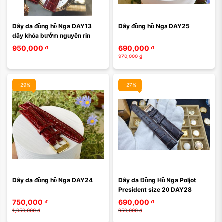
Dây da đồng hồ Nga DAY13 
Dây đồng hồ Nga DAY25
dây khóa bướm nguyên rin
950,000
₫
690,000
₫
970,000
₫
-29%
-27%
Dây da đồng hồ Nga DAY24
Dây da Đồng Hồ Nga Poljot 
President size 20 DAY28
750,000
₫
690,000
₫
1,050,000
₫
950,000
₫