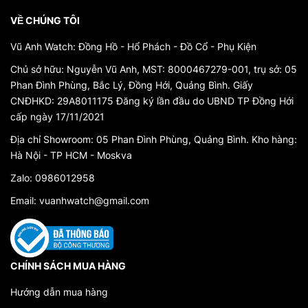
19. Chúng thể hiện sự chăm sóc và tạo nên sự thanh
VỀ CHÚNG TÔI
lịch cho đồng hồ.
Vũ Anh Watch: Đồng Hồ - Hổ Phách - Đồ Cổ - Phụ Kiện
Chất liệu và kỹ thuật: Ban đầu, dây đồng hồ da được
Chủ sở hữu: Nguyễn Vũ Anh, MST: 8000467279-001, trụ sở: 05
làm từ da gia cầm như da cá sấu và da đà điểu. Sau
Phan Đình Phùng, Bắc Lý, Đồng Hới, Quảng Bình. Giấy
đó, công nghệ sản xuất đã phát triển, cho phép sử
CNĐHKD: 29A8011175 Đăng ký lần đầu do UBND TP Đồng Hới
dụng da bò và da cá sấu nước ngọt, mang đến sự đa
cấp ngày 17/11/2021
dạng về chất liệu và màu sắc.
Địa chỉ Showroom: 05 Phan Đình Phùng, Quảng Bình. Kho hàng:
III. Đa Dạng Kiểu Dáng và Chất Liệu
Hà Nội - TP HCM - Moskva
Dây đồng hồ da đã trải qua sự đa dạng hóa lớn về kiểu
Zalo: 0986012958
dáng và chất liệu, từ đó tạo nên sự lựa chọn phong cách đa
Email: vuanhwatch@gmail.com
dạng cho người sử dụng. Dưới đây là một số điểm quan
trọng:
Chất liệu: Dây đồng hồ da có thể được làm từ nhiều
loại da khác nhau như da bò, da cá sấu, da đà điểu,
CHÍNH SÁCH MUA HÀNG
da dê, và nhiều loại da tổng hợp. Mỗi loại da mang
Hướng dẫn mua hàng
đến một vẻ đẹp và đặc tính riêng biệt.