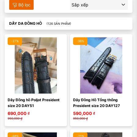
Bộ lọc
Sắp xếp
DÂY DA ĐỒNG HỒ
(126 SẢN PHẨM)
-27%
-38%
Màu mặt:
Dây Đồng hồ Poljot President 
Dây Đồng Hồ Tổng thống 
Xóa
size 20 DAY51
President size 20 DAY127
690,000
₫
590,000
₫
950,000
₫
950,000
₫
-68%
-21%