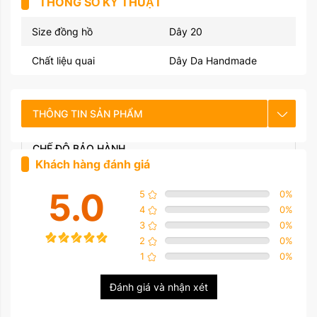
THÔNG SỐ KỸ THUẬT
Size đồng hồ
Dây 20
Chất liệu quai
Dây Da Handmade
THÔNG TIN SẢN PHẨM
CHẾ ĐỘ BẢO HÀNH
Khách hàng đánh giá
HƯỚNG DẪN SỬ DỤNG
5.0
5
0
%
4
0
%
3
0
%
2
0
%
1
0
%
Đánh giá và nhận xét