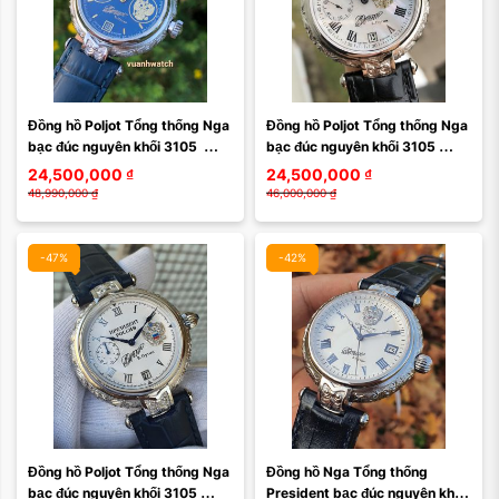
Đồng hồ Poljot Tổng thống Nga 
Đồng hồ Poljot Tổng thống Nga 
bạc đúc nguyên khối 3105  
bạc đúc nguyên khối 3105 
252BD007
252BD009
24,500,000
₫
24,500,000
₫
48,990,000
₫
46,000,000
₫
-47%
-42%
Đồng hồ Poljot Tổng thống Nga 
Đồng hồ Nga Tổng thống 
bạc đúc nguyên khối 3105 
President bạc đúc nguyên khối 