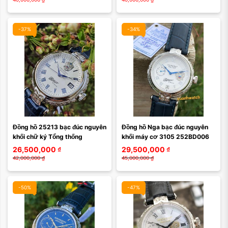
-37%
-34%
Đồng hồ 25213 bạc đúc nguyên 
Đồng hồ Nga bạc đúc nguyên 
khối chữ ký Tổng thống
khối máy cơ 3105 252BD006
26,500,000
₫
29,500,000
₫
42,000,000
₫
45,000,000
₫
-50%
-47%