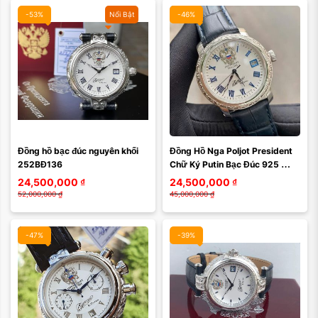
-53%
Nổi Bật
-46%
Đồng hồ bạc đúc nguyên khối 
Đồng Hồ Nga Poljot President 
252BĐ136
Chữ Ký Putin Bạc Đúc 925 
Trạm Khắc Size 38mm – Biểu 
24,500,000
₫
24,500,000
₫
Tượng Quyền Lực ...
52,000,000
₫
45,000,000
₫
-47%
-39%