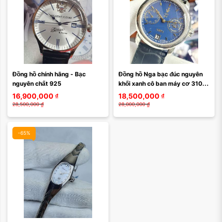
Đồng hồ chính hãng - Bạc 
Đồng hồ Nga bạc đúc nguyên 
nguyên chất 925
khối xanh cô ban máy cơ 3105 
17 jewels
16,900,000
₫
18,500,000
₫
28,500,000
₫
28,000,000
₫
-65%