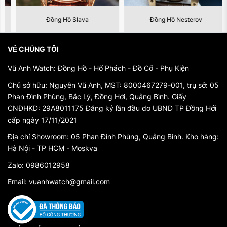
Đồng Hồ Slava
Đồng Hồ Nesterov
VỀ CHÚNG TÔI
Đồng hồ bạc đúc nguyên khối 252BĐ136
Vũ Anh Watch: Đồng Hồ - Hổ Phách - Đồ Cổ - Phụ Kiện
Chủ sở hữu: Nguyễn Vũ Anh, MST: 8000467279-001, trụ sở: 05
Phan Đình Phùng, Bắc Lý, Đồng Hới, Quảng Bình. Giấy
CNĐHKD: 29A8011175 Đăng ký lần đầu do UBND TP Đồng Hới
cấp ngày 17/11/2021
Địa chỉ Showroom: 05 Phan Đình Phùng, Quảng Bình. Kho hàng:
Hà Nội - TP HCM - Moskva
Zalo: 0986012958
Email: vuanhwatch@gmail.com