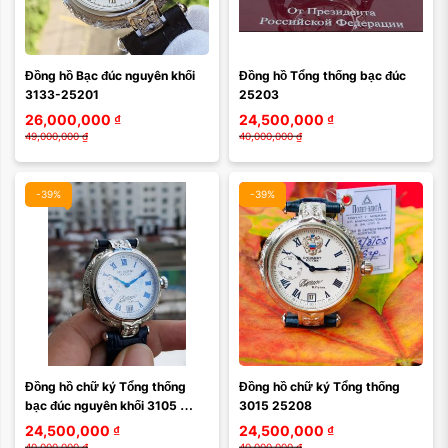
Đồng hồ Bạc đúc nguyên khối 
Đồng hồ Tổng thống bạc đúc 
3133-25201
25203
26,000,000
₫
24,500,000
₫
49,000,000
₫
40,000,000
₫
-39%
-39%
Đồng hồ chữ ký Tổng thống 
Đồng hồ chữ ký Tổng thống 
bạc đúc nguyên khối 3105 
3015 25208
25207-12
24,500,000
₫
24,500,000
₫
40,000,000
₫
40,000,000
₫