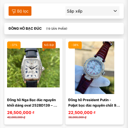
Bộ lọc
Sắp xếp
ĐỒNG HỒ BẠC ĐÚC
(19 SẢN PHẨM)
-37%
Nổi Bật
-38%
Đồng hồ Nga Bạc đúc nguyên 
Đồng hồ President Putin - 
khối dáng oval 252BD139 – 
Poljot bạc đúc nguyên chất 925 
Đỉnh cao nghệ thuật cơ khí cho 
252CK128
26,500,000
₫
22,500,000
₫
quý ông đẳng cấp
42,000,000
₫
36,000,000
₫