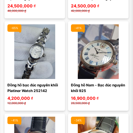
252BD010
automatic 252BD008
24,500,000
₫
24,500,000
₫
46,000,000
₫
42,000,000
₫
-65%
-41%
Đồng hồ bạc đúc nguyên khối 
Đồng hồ Nam - Bạc đúc nguyên 
Platinor Watch 252142
khối 925
4,200,000
₫
16,900,000
₫
12,000,000
₫
28,500,000
₫
-41%
-34%