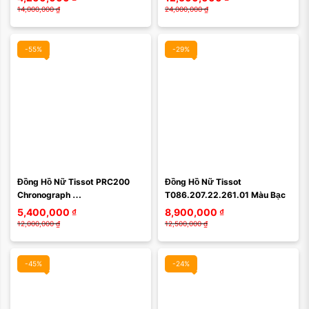
T63.1.155.31
14,000,000
₫
24,000,000
₫
-55%
-29%
Màu mặt:
Đồng Hồ Nữ Tissot PRC200 
Đồng Hồ Nữ Tissot 
Xóa
Chronograph 
T086.207.22.261.01 Màu Bạc
T055.217.16.033.02 – Sang 
5,400,000
₫
8,900,000
₫
Trọng, Đẳng Cấp, Chuẩn Thụy 
12,000,000
₫
12,500,000
₫
Sĩ
-45%
-24%