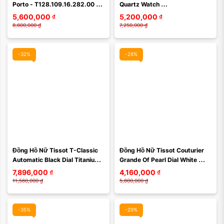
Xóa
Xóa
Porto - T128.109.16.282.00 
Quartz Watch 
Màu Cam
T112.210.33.113.00 Màu Vàng 
5,600,000
₫
5,200,000
₫
Hồng
8,600,000
₫
7,250,000
₫
-32%
-28%
Màu mặt:
Màu mặt:
Đồng Hồ Nữ Tissot T-Classic 
Đồng Hồ Nữ Tissot Couturier 
Xóa
Xóa
Automatic Black Dial Titanium 
Grande Of Pearl Dial White 
Ladies T087.207.44.057.00 
Leather T0352461611100 Màu 
7,896,000
₫
4,160,000
₫
Màu Bạc
Trắng Bạc
11,560,000
₫
5,800,000
₫
-35%
-29%