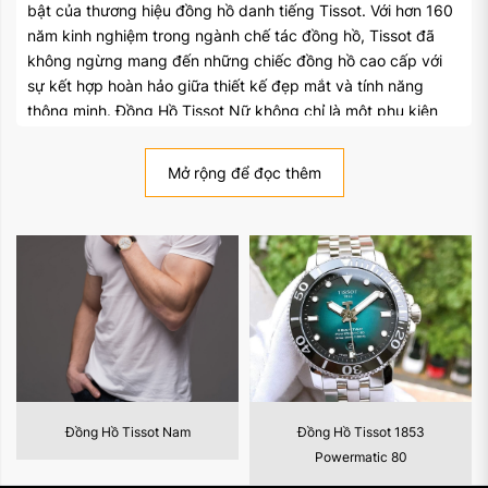
bật của thương hiệu đồng hồ danh tiếng Tissot. Với hơn 160
năm kinh nghiệm trong ngành chế tác đồng hồ, Tissot đã
không ngừng mang đến những chiếc đồng hồ cao cấp với
sự kết hợp hoàn hảo giữa thiết kế đẹp mắt và tính năng
thông minh. Đồng Hồ Tissot Nữ không chỉ là một phụ kiện
thời trang mà còn là biểu tượng về vẻ đẹp và phong cách
cho các quý cô sành điệu.
Mở rộng để đọc thêm
1. Thiết kế thanh lịch và nữ tính
Mỗi mẫu Đồng Hồ Tissot Nữ được chăm chút đến từng chi
tiết, tạo nên vẻ nữ tính và thanh lịch cho người đeo. Tissot
luôn hướng đến sự tối giản và tinh tế trong thiết kế, từ vỏ
đồng hồ mỏng nhẹ đến mặt đồng hồ với các chỉ số và kim
mảnh mai. Với nhiều mẫu mã và phong cách khác nhau,
đồng hồ Tissot Nữ thích hợp cho nhiều dịp, từ công việc đến
dự tiệc và thậm chí cả các hoạt động thể thao nhẹ nhàng.
m
Đồng Hồ Tissot 1853
Đồng Hồ Tissot Nữ
2. Chất lượng đồng hồ Thụy Sĩ
Powermatic 80
Tissot là một trong những thương hiệu đồng hồ Thụy Sĩ uy