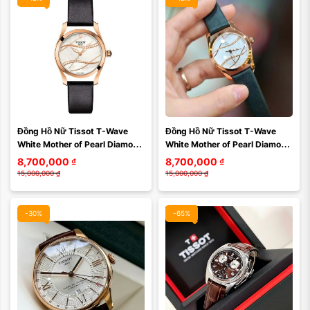
Đồng Hồ Nữ Tissot T-Wave 
Đồng Hồ Nữ Tissot T-Wave 
White Mother of Pearl Diamond 
White Mother of Pearl Diamond 
Dial  T112.210.36.111.00 
Dial  T112.210.36.111.00 Màu 
8,700,000
₫
8,700,000
₫
(T1122103611100) ...
Vàng Hồng
15,000,000
₫
15,000,000
₫
-30%
-65%