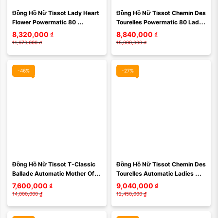
Đồng Hồ Nữ Tissot Lady Heart 
Đồng Hồ Nữ Tissot Chemin Des 
Xóa
Xóa
Flower Powermatic 80 
Tourelles Powermatic 80 Lady 
T050.207.11.117.05 
T0992071611800 Màu Đỏ
8,320,000
₫
8,840,000
₫
(T0502071111705) Màu Bạc
11,670,000
₫
15,000,000
₫
-46%
-27%
Màu mặt:
Màu mặt:
Đồng Hồ Nữ Tissot T-Classic 
Đồng Hồ Nữ Tissot Chemin Des 
Xóa
Xóa
Ballade Automatic Mother Of 
Tourelles Automatic Ladies 
Pearl Dial Ladies Watch 
Watch T099.207.11.116.00 Màu 
7,600,000
₫
9,040,000
₫
T1082081111700 ...
Bạc
14,000,000
₫
12,450,000
₫