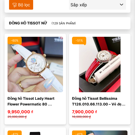
Bộ lọc
Sắp xếp
ĐỒNG HỒ TISSOT NỮ
(129 SẢN PHẨM)
-60%
-51%
Màu mặt:
Màu mặt:
Đồng hồ Tissot Lady Heart 
Đồng hồ Tissot Bellissima 
Xóa
Xóa
Flower Powermatic 80 
T126.010.66.113.00 – Vẻ đẹp 
T050.207.37.017.05 – Vẻ Đẹp 
nữ tính đậm chất Thụy Sĩ dành 
9,950,000
₫
7,900,000
₫
Hoa Lệ Từ Trái Tim ...
cho quý cô ...
25,000,000
₫
16,000,000
₫
-42%
-42%