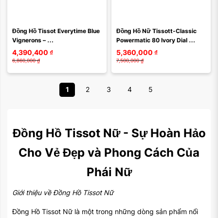
Đồng Hồ Tissot Everytime Blue 
Đồng Hồ Nữ Tissott-Classic 
Vignerons – 
Powermatic 80 Ivory Dial 
T109.610.16.041.00 Màu Xanh 
Ladies Watch 
4,390,400
₫
5,360,000
₫
Navy
T086.207.16.261.00 Phối Màu
6,860,000
₫
7,500,000
₫
1
2
3
4
5
Đồng Hồ Tissot Nữ - Sự Hoàn Hảo
Cho Vẻ Đẹp và Phong Cách Của
Phái Nữ
Giới thiệu về Đồng Hồ Tissot Nữ
Đồng Hồ Tissot Nữ là một trong những dòng sản phẩm nổi