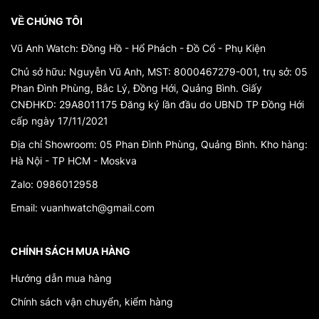
tín và danh tiếng nhất trên thế giới. Đồng Hồ Tissot Nữ được
VỀ CHÚNG TÔI
sản xuất tại đất nước nổi tiếng về chế tác đồng hồ, với sự
chăm sóc kỹ lưỡng từ các nghệ nhân có tay nghề cao. Bộ
Vũ Anh Watch: Đồng Hồ - Hổ Phách - Đồ Cổ - Phụ Kiện
máy cơ tự động của Tissot đảm bảo độ chính xác và sự hoạt
Chủ sở hữu: Nguyễn Vũ Anh, MST: 8000467279-001, trụ sở: 05
động ổn định của đồng hồ, giúp người dùng yên tâm sử
Phan Đình Phùng, Bắc Lý, Đồng Hới, Quảng Bình. Giấy
dụng trong nhiều năm mà không cần lo lắng về hiệu suất.
CNĐHKD: 29A8011175 Đăng ký lần đầu do UBND TP Đồng Hới
cấp ngày 17/11/2021
3. Đa dạng về mẫu mã và tính năng
Địa chỉ Showroom: 05 Phan Đình Phùng, Quảng Bình. Kho hàng:
Đồng Hồ Tissot Nữ đa dạng về mẫu mã và tính năng, giúp
Hà Nội - TP HCM - Moskva
các quý cô dễ dàng lựa chọn phong cách phù hợp với cá
nhân mình. Từ những mẫu dây da truyền thống đến dây kim
Zalo: 0986012958
loại bền bỉ, từ các mẫu với kim chỉ cổ điển đến mẫu có cửa
Email: vuanhwatch@gmail.com
sổ hiển thị ngày-tháng thông minh. Đồng hồ Tissot không chỉ
là phụ kiện thời trang mà còn đồng hành cùng phái nữ trong
mọi hoạt động hàng ngày.
CHÍNH SÁCH MUA HÀNG
4. Cam kết bảo hành và dịch vụ chăm sóc khách hàng
Hướng dẫn mua hàng
Chính sách vận chuyển, kiểm hàng
Tissot cam kết cung cấp cho khách hàng những dịch vụ bảo