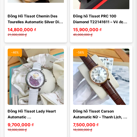
Đồng Hồ Tissot Chemin Des 
Đồng hồ Tissot PRC 100 
Tourelles Automatic Silver Dial 
Diamond T22141611 – Vẻ đẹp 
Watch T099.429.36.038.00
sang trọng đỉnh cao với dial 
14,800,000
₫
15,900,000
₫
kim cương đắt giá
21,000,000
₫
45,000,000
₫
-46%
-58%
Đồng Hồ Tissot Lady Heart 
Đồng hồ Tissot Carson 
Automatic 
Automatic Nữ – Thanh Lịch, 
T050.207.16.031.00 – Vẻ Đẹp 
Tinh Tế và Đậm Chất Thụy Sĩ 
9,700,000
₫
7,500,000
₫
Cơ Khí Thụy Sĩ Dành Riêng Cho 
T122.207.36.033.00 ...
18,000,000
₫
18,000,000
₫
...