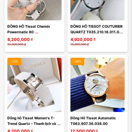
Màu mặt:
ĐỒNG HỒ Tissot Chemin 
ĐỒNG HỒ TISSOT COUTURIER 
Xóa
Powermatic 80 
QUARTZ T035.210.16.011.00 – 
T099.207.11.118.00 – Nét đẹp 
THANH LỊCH, TINH TẾ VÀ 
8,200,000
₫
4,920,000
₫
cổ điển châu Âu dành cho quý 
CHÍNH XÁC TỪ THỤY SĨ
22,000,000
₫
15,000,000
₫
cô ...
-70%
-48%
Màu mặt:
Đồng hồ Tissot Women's T-
Đồng Hồ Tissot Automatic 
Xóa
Trend Quartz – Thanh lịch và 
T063.907.36.038.00
hiện đại cho phái đẹp 
4,200,000
₫
12,500,000
₫