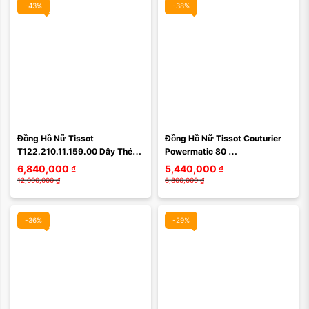
-43%
-38%
Màu mặt:
Màu mặt:
Đồng Hồ Nữ Tissot 
Đồng Hồ Nữ Tissot Couturier 
Xóa
Xóa
T122.210.11.159.00 Dây Thép 
Powermatic 80 
Không Gỉ 30mm Màu Bạc Hồng
T035.207.16.031.01 
6,840,000
₫
5,440,000
₫
(T0352071603101) Màu Đỏ 
12,000,000
₫
8,800,000
₫
Trắng
-36%
-29%