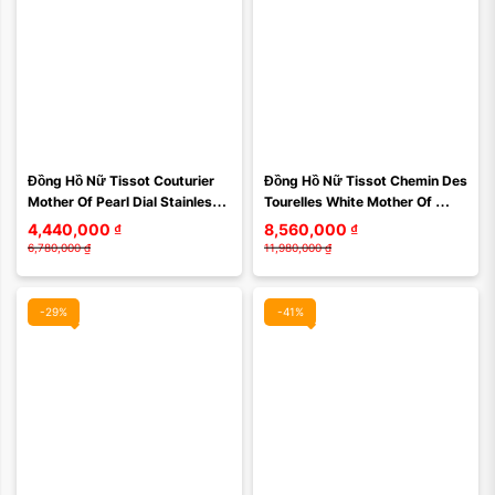
Màu mặt:
Màu mặt:
Đồng Hồ Nữ Tissot Couturier 
Đồng Hồ Nữ Tissot Chemin Des 
Xóa
Xóa
Mother Of Pearl Dial Stainless 
Tourelles White Mother Of 
Steel T035.246.11.111.00 ...
Pearl Ladies Watch 
4,440,000
₫
8,560,000
₫
T099.207.11.113.00 Màu Bạc
6,780,000
₫
11,980,000
₫
-29%
-41%
Màu mặt:
Màu mặt: