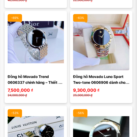
40,000,000
₫
22,000,000
₫
-69%
-63%
Đồng hồ Movado Trend 
Đồng hồ Movado Luno Sport 
0606337 chính hãng – Thiết kế 
Two-tone 0606906 dành cho 
tối giản đậm chất Thụy Sĩ, giá 
nam – Sự kết hợp hoàn hảo 
7,500,000
₫
9,300,000
₫
tốt hiếm có
giữa sang trọng và ...
24,000,000
₫
25,000,000
₫
-53%
-56%