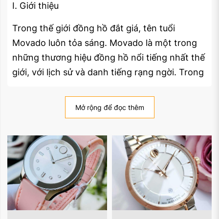
I. Giới thiệu
Trong thế giới đồng hồ đắt giá, tên tuổi
Movado luôn tỏa sáng. Movado là một trong
những thương hiệu đồng hồ nổi tiếng nhất thế
giới, với lịch sử và danh tiếng rạng ngời. Trong
bài viết này, chúng ta sẽ đưa ra một cuộc hành
trình qua thời gian để tìm hiểu về sự ra đời,
Mở rộng để đọc thêm
phát triển và thành công của đồng hồ
Movado. Từ những bước khởi đầu đầu tiên cho
đến những thiết kế độc đáo và vị thế của nó
trong ngày nay, Movado đã chứng tỏ mình là
một biểu tượng của sự thanh lịch và đẳng cấp.
II. Lịch sử và Hình Thành