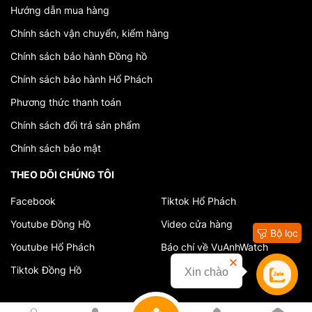
Hướng dẫn mua hàng
thời gian và báo thức. Nhưng điều đặc biệt về
Chính sách vận chuyển, kiểm hàng
Movado là sự tập trung vào thiết kế và cảm
hứng từ nghệ thuật. Năm 1912, Movado đã ra
Chính sách bảo hành Đồng hồ
mắt mẫu đồng hồ Bắt Đầu, một chiếc đồng hồ
Chính sách bảo hành Hổ Phách
không có con số, chỉ có một vòng tròn đen
Phương thức thanh toán
tuyệt đẹp ở giữa dial, thể hiện triết lý thiết kế
Chính sách đổi trả sản phẩm
"less is more" (ít là nhiều) của nó. Điều này đã
Chính sách bảo mật
tạo nên nét độc đáo và sự phát triển của hình
THEO DÕI CHÚNG TÔI
ảnh Movado.
Facebook
Tiktok Hổ Phách
Thập kỷ 1940 và 1950: Hợp Nhất Với Sự
Youtube Đồng Hồ
Video cửa hàng
Bộ lọc
Thanh Lịch
Youtube Hổ Phách
Báo chí về VuAnhWatch
Những năm 1940 và 1950, Movado đón nhận
Tiktok Đồng Hồ
Xin chào
Liên hệ
sự thành công và danh tiếng đáng kể. Thương
hiệu này đã tích cực tham gia vào phong trào