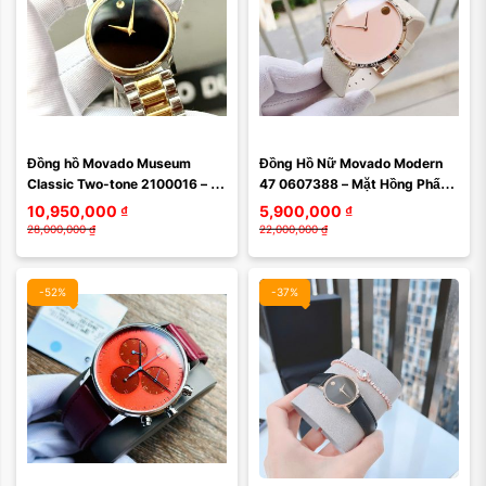
Đồng hồ Movado Museum 
Đồng Hồ Nữ Movado Modern 
Classic Two-tone 2100016 – 
47 0607388 – Mặt Hồng Phấn, 
Biểu tượng tối giản trong thiết 
Dây Trắng Ngà Tinh Tế
10,950,000
₫
5,900,000
₫
kế đồng hồ hiện đại
28,000,000
₫
22,000,000
₫
-52%
-37%
Màu mặt:
Màu mặt: