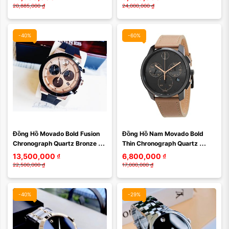
20,885,000
₫
24,000,000
₫
-40%
-60%
Màu mặt:
Màu mặt:
Đồng Hồ Movado Bold Fusion 
Đồng Hồ Nam Movado Bold 
Xóa
Xóa
Chronograph Quartz Bronze 
Thin Chronograph Quartz 
3600711 siêu đẹp dáng Hublot 
Men's Watch 3600719 Màu 
13,500,000
₫
6,800,000
₫
cá tính với ...
Đen Xám
22,500,000
₫
17,000,000
₫
-40%
-29%