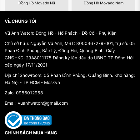
Để hiểu được sự thành công và uy tín của
Đồng Hồ Movado Nữ
Đồng Hồ Movado Nam
Movado ngày nay, chúng ta cần bắt đầu từ
những bước khởi đầu của thương hiệu này.
VỀ CHÚNG TÔI
Vũ Anh Watch: Đồng Hồ - Hổ Phách - Đồ Cổ - Phụ Kiện
Những Bước Đầu Tiên (1881-1947)
Chủ sở hữu: Nguyễn Vũ Anh, MST: 8000467279-001, trụ sở: 05
Movado bắt đầu cuộc hành trình của mình vào
Phan Đình Phùng, Bắc Lý, Đồng Hới, Quảng Bình. Giấy
năm 1881 tại La Chaux-de-Fonds, Thụy Sĩ,
CNĐHKD: 29A8011175 Đăng ký lần đầu do UBND TP Đồng Hới
cấp ngày 17/11/2021
dưới sự sáng tạo của Achille Ditesheim, một
Địa chỉ Showroom: 05 Phan Đình Phùng, Quảng Bình. Kho hàng:
nhà sản xuất đồng hồ trẻ tuổi. Ông sáng lập
Hà Nội - TP HCM - Moskva
công ty với tên gọi "LAI Ditescheim & Freres
Zalo: 0986012958
SA," và sau này, năm 1905, Movado - từ tiếng
Email: vuanhwatch@gmail.com
Esperanto, có nghĩa là "đã di chuyển" - trở
thành tên chính thức của thương hiệu.
Thời gian đầu, Movado sản xuất các mẫu đồng
CHÍNH SÁCH MUA HÀNG
hồ cổ điển với các chức năng cơ bản như đo