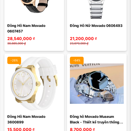
Màu mặt:
Màu mặt:
Đồng Hồ Nam Movado 
Đồng Hồ Nữ Movado 0606493
Xóa
Xóa
0607457
28,540,000
₫
21,200,000
₫
30,685,000
₫
23,670,000
₫
-26%
-64%
Màu mặt:
Màu mặt:
Đồng Hồ Nam Movado 
Đồng hồ Movado Museum 
Xóa
Xóa
3600899
Black - Thiết kế truyền thống 
tối giản đặc trưng của Movado.
15,500,000
₫
8,700,000
₫