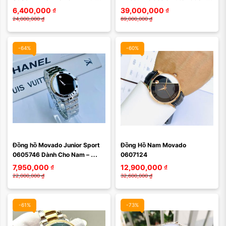
Tượng Tối Giản Chuẩn Thụy Sỹ 
Biểu tượng sang chảnh bậc 
6,400,000
₫
39,000,000
₫
Dành Cho Phái Nữ
nhất của Movado ...
24,000,000
₫
89,000,000
₫
-64%
-60%
Đồng hồ Movado Junior Sport 
Đồng Hồ Nam Movado 
0605746 Dành Cho Nam – 
0607124
Đẳng Cấp Tối Giản Làm Nên 
7,950,000
₫
12,900,000
₫
Tinh Hoa Thương Hiệu
22,000,000
₫
32,600,000
₫
-61%
-73%