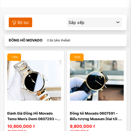
Bộ lọc
Sắp xếp
ĐỒNG HỒ MOVADO
(139 SẢN PHẨM)
-74%
-55%
Đánh Giá Đồng Hồ Movado 
Đồng hồ Movado 0607591 – 
Temo Men’s Demi 0607293 – 
Biểu tượng Museum Dial tối 
Thiết Kế Tối Giản Sang Trọng, 
giản, sang trọng chuẩn Thụy Sĩ
10,600,000
₫
9,800,000
₫
Viền Vàng PVD ...