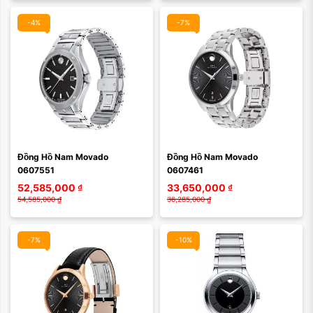
-4%
-7%
Màu mặt:
Màu mặt:
Đồng Hồ Nam Movado 
Đồng Hồ Nam Movado 
Xóa
Xóa
0607551
0607461
52,585,000
₫
33,650,000
₫
54,585,000
₫
36,285,000
₫
-7%
-10%