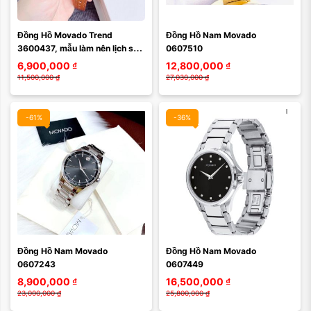
Đồng Hồ Movado Trend 
Đồng Hồ Nam Movado 
Xóa
Xóa
3600437, mẫu làm nên lịch sử 
0607510
nhà Movado
6,900,000
₫
12,800,000
₫
11,500,000
₫
27,030,000
₫
-61%
-36%
Màu mặt:
Màu mặt:
Đồng Hồ Nam Movado 
Đồng Hồ Nam Movado 
Xóa
Xóa
0607243
0607449
8,900,000
₫
16,500,000
₫
23,000,000
₫
25,800,000
₫