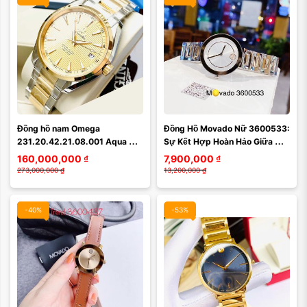
Màu mặt:
Đồng hồ nam Omega 
Đồng Hồ Movado Nữ 3600533: 
Xóa
231.20.42.21.08.001 Aqua 
Sự Kết Hợp Hoàn Hảo Giữa 
Terra Master Co-Axial
Thời Trang và Đẳng Cấp
160,000,000
₫
7,900,000
₫
273,000,000
₫
13,200,000
₫
-40%
-53%
Màu mặt:
Màu mặt: