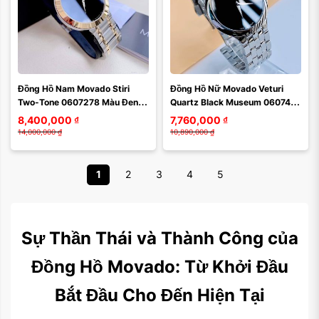
Đồng Hồ Nam Movado Stiri 
Đồng Hồ Nữ Movado Veturi 
Two-Tone 0607278 Màu Đen 
Quartz Black Museum 0607415 
Bạc
Màu Đen Bạc
8,400,000
₫
7,760,000
₫
14,000,000
₫
10,890,000
₫
1
2
3
4
5
Sự Thần Thái và Thành Công của
Đồng Hồ Movado: Từ Khởi Đầu
Bắt Đầu Cho Đến Hiện Tại