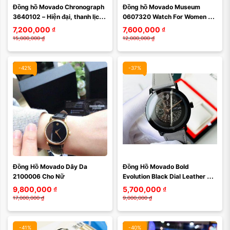
Đồng hồ Movado Chronograph 
Đồng hồ Movado Museum 
Xóa
Xóa
3640102 – Hiện đại, thanh lịch 
0607320 Watch For Women 
và đầy cuốn hút
Máy pin Thuỵ Sỹ - Size 28mm - 
7,200,000
₫
7,600,000
₫
Mặt kính sapphire ...
15,000,000
₫
12,000,000
₫
-42%
-37%
Màu mặt:
Đồng Hồ Movado Dây Da 
Đồng Hồ Movado Bold 
Xóa
2100006 Cho Nữ
Evolution Black Dial Leather 
Strap Men's Watch 3600782 - 
9,800,000
₫
5,700,000
₫
Sự tiến bộ ...
17,000,000
₫
9,000,000
₫
-41%
-40%