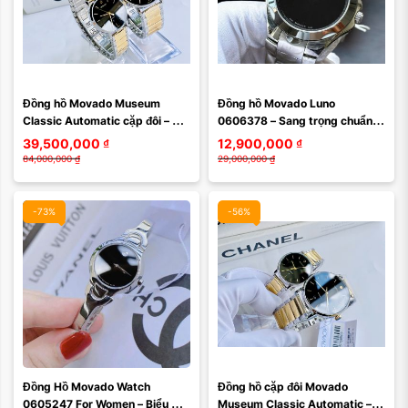
Đồng hồ Movado Museum 
Đồng hồ Movado Luno 
Classic Automatic cặp đôi – 
0606378 – Sang trọng chuẩn 
Phiên bản hiếm, thiết kế sang 
Thụy Sĩ, cơ hội sở hữu với mức 
39,500,000
₫
12,900,000
₫
trọng, đậm dấu ...
giá cực hiếm
84,000,000
₫
29,000,000
₫
-73%
-56%
Màu mặt:
Đồng Hồ Movado Watch 
Đồng hồ cặp đôi Movado 
Xóa
0605247 For Women – Biểu 
Museum Classic Automatic – 