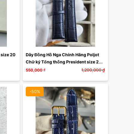
size 20 
Dây Đồng Hồ Nga Chính Hãng Poljot 
Chữ ký Tổng thống President size 20 
DAY126
1,200,000
₫
550,000
₫
-50%