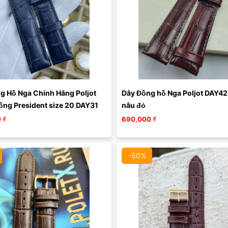
g Hồ Nga Chính Hãng Poljot 
Dây Đồng hồ Nga Poljot DAY42 
ống President size 20 DAY31
nâu đỏ
0
₫
690,000
₫
-50%