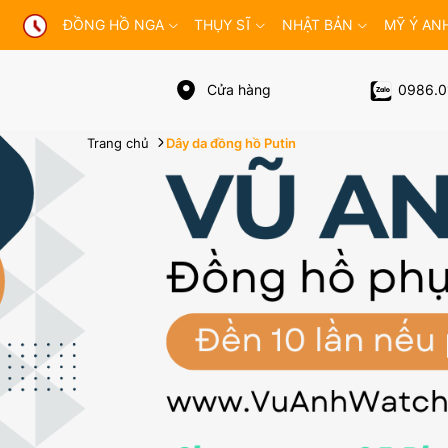
ĐỒNG HỒ NGA
THỤY SĨ
NHẬT BẢN
MỸ Ý AN
Cửa hàng
0986.0
Trang chủ
Dây da đồng hồ Putin