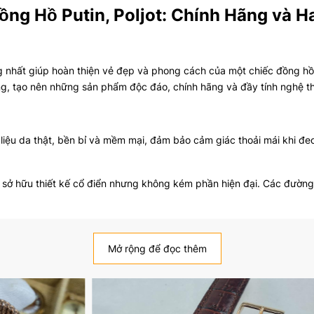
ồng Hồ Putin, Poljot: Chính Hãng và
 nhất giúp hoàn thiện vẻ đẹp và phong cách của một chiếc đồng hồ. 
ng, tạo nên những sản phẩm độc đáo, chính hãng và đầy tính nghệ th
 liệu da thật, bền bỉ và mềm mại, đảm bảo cảm giác thoải mái khi đ
t sở hữu thiết kế cổ điển nhưng không kém phần hiện đại. Các đường
 làm thủ công bởi những nghệ nhân giàu kinh nghiệm, đảm bảo sự độ
g sản phẩm hoàn hảo và xịn xò.
Mở rộng để đọc thêm
 phần nối giữa đồng hồ và cổ tay mà còn là một phần quan trọng tro
o người đeo.