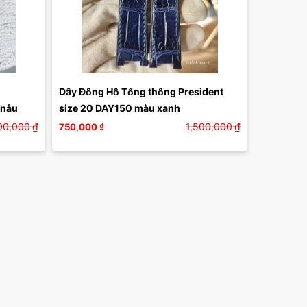
Dây Đồng Hồ Tổng thống President 
 nâu
size 20 DAY150 màu xanh
00,000
₫
1,500,000
₫
750,000
₫