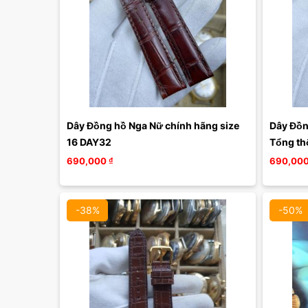
Dây Đồng hồ Nga Nữ chính hãng size 
Dây Đồn
16 DAY32
Tổng th
690,000
₫
690,00
-38%
-50%