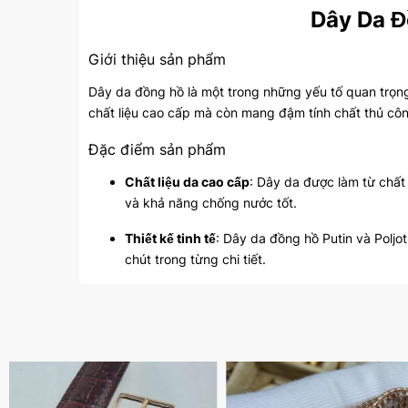
Dây Da Đ
Giới thiệu sản phẩm
Dây da đồng hồ là một trong những yếu tố quan trọng
chất liệu cao cấp mà còn mang đậm tính chất thủ cô
Đặc điểm sản phẩm
Chất liệu da cao cấp
: Dây da được làm từ chất
và khả năng chống nước tốt.
Thiết kế tinh tế
: Dây da đồng hồ Putin và Poljo
chút trong từng chi tiết.
Sản xuất thủ công
: Mỗi chiếc dây da đều được
giữ được nét đẹp tự nhiên của da, tạo ra nhữn
Lợi ích của dây da đồng hồ
Tăng cường phong cách
: Dây da không chỉ là
Poljot mang đến sự sang trọng và đẳng cấp ch