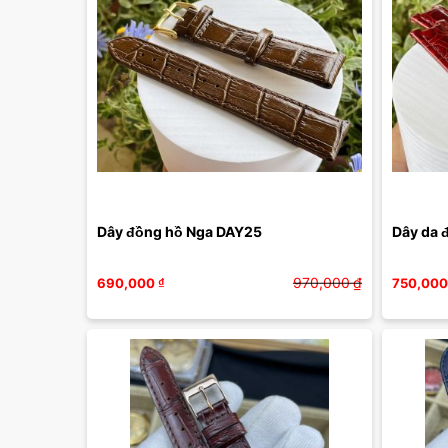
Dây đồng hồ Nga DAY25
Dây da 
970,000
₫
690,000
₫
750,000