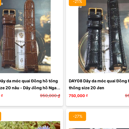
-21%
ây da móc quai Đồng hồ tổng 
DAY08 Dây da móc quai Đồng h
ze 20 nâu - Dây đồng hồ Nga 
thống size 20 đen
950,000
₫
9
₫
750,000
₫
-27%