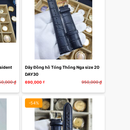
ident 
Dây Đồng hồ Tổng Thống Nga size 20 
DAY30
50,000
₫
950,000
₫
690,000
₫
-54%