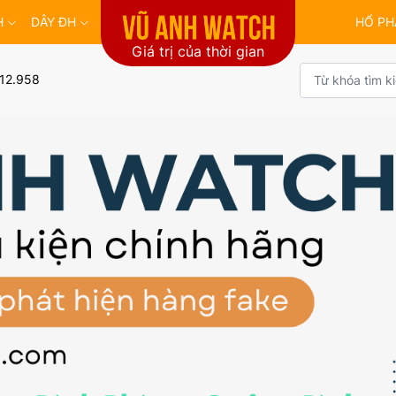
H
DÂY ĐH
HỔ PH
Giá trị của thời gian
12.958