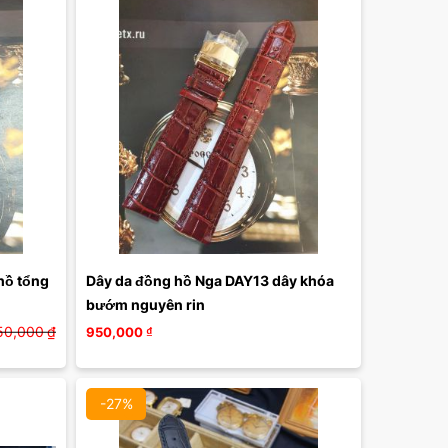
ồ tổng 
Dây da đồng hồ Nga DAY13 dây khóa 
bướm nguyên rin
50,000
₫
950,000
₫
-27%