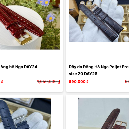
đồng hồ Nga DAY24
Dây da Đồng Hồ Nga Poljot Pres
size 20 DAY28
1,050,000
₫
9
₫
690,000
₫