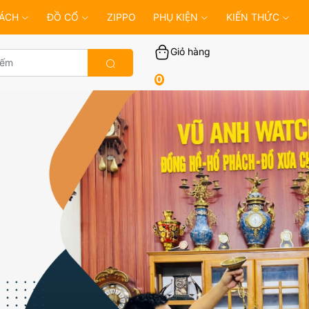
ÁCH
ĐỒ CỔ
ZIPPO
PHỤ KIỆN
KIẾN THỨC
Giỏ hàng
0