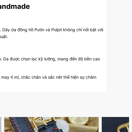
 Handmade
Dây da đồng hồ Putin và Poljot không chỉ nổi bật với
uật.
eo. Da được chọn lọc kỹ lưỡng, mang đến độ bền cao
 may tỉ mỉ, chắc chắn và sắc nét thể hiện sự chăm
c đáo và khác biệt. Quá trình sản xuất thủ công giúp
ng việc thể hiện phong cách cá nhân. Dây da Putin và