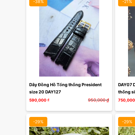
-38%
-21%
Màu mặt:
Xóa
Dây Đồng Hồ Tổng thống President 
DAY07 D
size 20 DAY127
thống si
Poljot
950,000
₫
590,000
₫
750,000
-29%
-29%