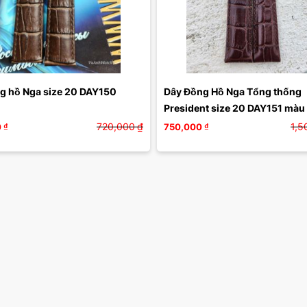
g hồ Nga size 20 DAY150
Dây Đồng Hồ Nga Tổng thống 
President size 20 DAY151 màu
720,000
₫
1,5
0
₫
750,000
₫