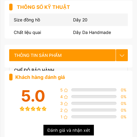
THÔNG SỐ KỸ THUẬT
Size đồng hồ
Dây 20
Chất liệu quai
Dây Da Handmade
THÔNG TIN SẢN PHẨM
CHẾ ĐỘ BẢO HÀNH
Khách hàng đánh giá
HƯỚNG DẪN SỬ DỤNG
5.0
5
0
%
4
0
%
3
0
%
2
0
%
1
0
%
Đánh giá và nhận xét