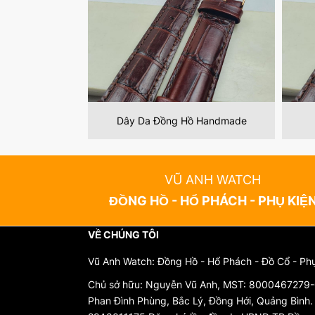
ồ Handmade
Dây Da Đồng Hồ Cao Cấp
VŨ ANH WATCH
ĐỒNG HỒ - HỔ PHÁCH - PHỤ KIỆ
VỀ CHÚNG TÔI
Vũ Anh Watch: Đồng Hồ - Hổ Phách - Đồ Cổ - Ph
Chủ sở hữu: Nguyễn Vũ Anh, MST: 8000467279-0
Phan Đình Phùng, Bắc Lý, Đồng Hới, Quảng Bình