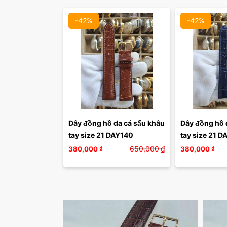
-42%
-42%
Dây đồng hồ da cá sấu khâu 
Dây đồng hồ d
tay size 21 DAY140
tay size 21 D
650,000
₫
380,000
₫
380,000
₫