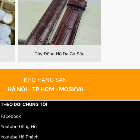
Thay Dây Đồng Hồ
Thay Dâ
KHO HÀNG SẴN
HÀ NỘI - TP HCM - MOSKVA
THEO DÕI CHÚNG TÔI
Facebook
Youtube Đồng Hồ
Youtube Hổ Phách