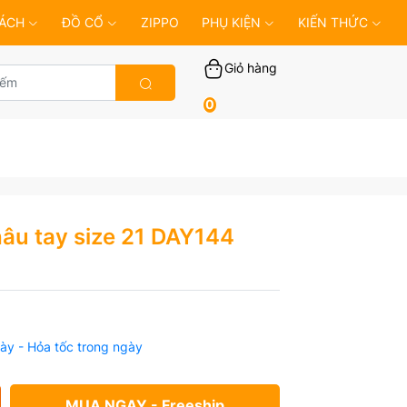
ÁCH
ĐỒ CỔ
ZIPPO
PHỤ KIỆN
KIẾN THỨC
Giỏ hàng
0
âu tay size 21 DAY144
ày - Hỏa tốc trong ngày
MUA NGAY - Freeship