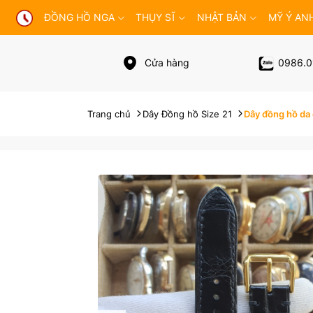
ĐỒNG HỒ NGA
THỤY SĨ
NHẬT BẢN
MỸ Ý AN
Cửa hàng
0986.0
Trang chủ
Dây Đồng hồ Size 21
Dây đồng hồ da 