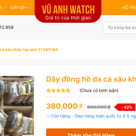
H
DÂY ĐH
HỔ PH
Giá trị của thời gian
12.958
cá sấu khâu tay size 21 DAY144
Dây đồng hồ da cá sấu kh
(Chưa có bình luận)
380,000
₫
650,000
₫
- 42
%
Còn hàng - Giao hàng toàn quốc từ 3-5 ng
Thêm Vào Giỏ Hàng