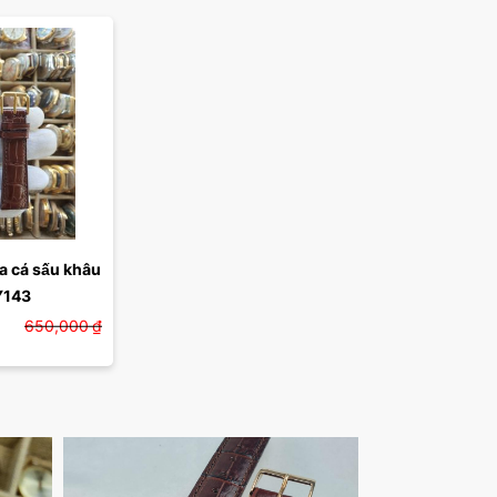
 cá sấu khâu 
AY143
650,000
₫