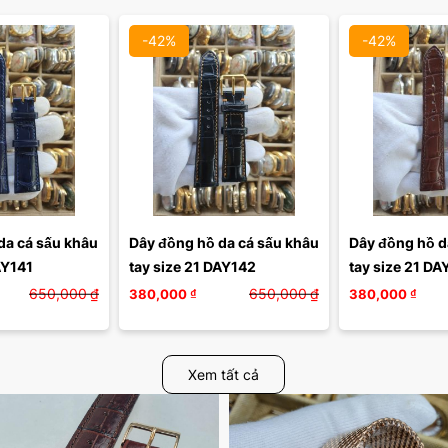
-42%
-42%
a cá sấu khâu 
Dây đồng hồ da cá sấu khâu 
Dây đồng hồ da
AY141
tay size 21 DAY142
tay size 21 D
650,000
₫
650,000
₫
380,000
₫
380,000
₫
Xem tất cả