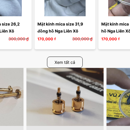
 size 26,2 
Mặt kính mica size 31,9 
Mặt kính mica 
Liên Xô
đồng hồ Nga Liên Xô
300,000
₫
300,000
₫
170,000
₫
170,000
₫
Xem tất cả