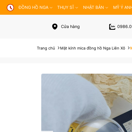
ĐỒNG HỒ NGA
THỤY SĨ
NHẬT BẢN
MỸ Ý AN
Cửa hàng
0986.0
Trang chủ
Mặt kính mica đồng hồ Nga Liên Xô