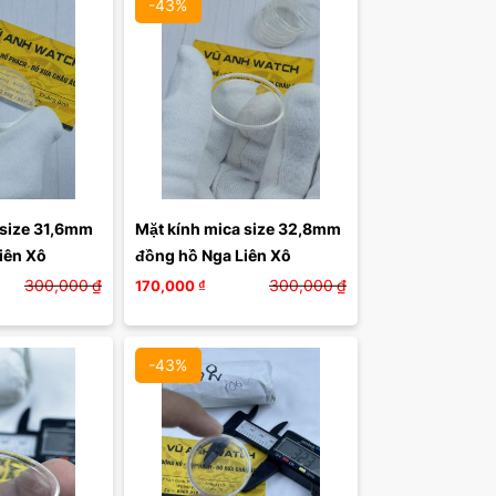
-43%
size 31,6mm 
Mặt kính mica size 32,8mm 
iên Xô
đồng hồ Nga Liên Xô 
300,000
₫
300,000
₫
170,000
₫
-43%