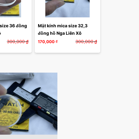
size 36 đồng 
Mặt kính mica size 32,3 
hồ Nga Liên Xô 
đồng hồ Nga Liên Xô 
300,000
₫
300,000
₫
170,000
₫