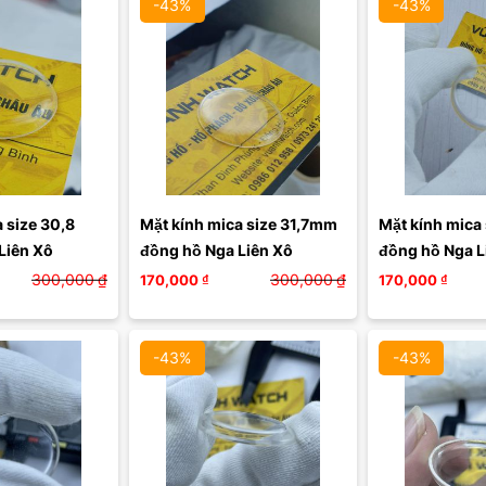
-43%
-43%
 size 30,8 
Mặt kính mica size 31,7mm 
Mặt kính mica 
Liên Xô
đồng hồ Nga Liên Xô
đồng hồ Nga L
300,000
₫
300,000
₫
170,000
₫
170,000
₫
-43%
-43%