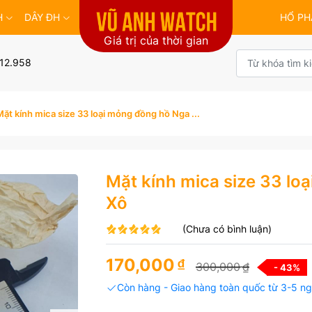
H
DÂY ĐH
HỔ PH
Giá trị của thời gian
12.958
Mặt kính mica size 33 loại mỏng đồng hồ Nga ...
Mặt kính mica size 33 lo
Xô
(Chưa có bình luận)
170,000
₫
300,000
₫
- 43
%
Còn hàng - Giao hàng toàn quốc từ 3-5 ng