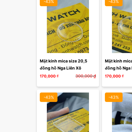
-43%
-43%
Mặt kính mica size 20,5 
Mặt kính mica
đồng hồ Nga Liên Xô 
đồng hồ Nga 
300,000
₫
170,000
₫
170,000
₫
-43%
-43%