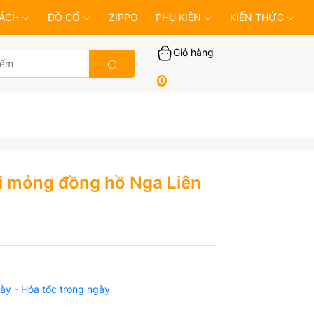
ÁCH
ĐỒ CỔ
ZIPPO
PHỤ KIỆN
KIẾN THỨC
Giỏ hàng
0
ại mỏng đồng hồ Nga Liên
ày - Hỏa tốc trong ngày