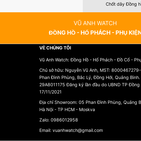
Chốt dây Đồng 
VŨ ANH WATCH
ĐỒNG HỒ - HỔ PHÁCH - PHỤ KIỆ
VỀ CHÚNG TÔI
Vũ Anh Watch: Đồng Hồ - Hổ Phách - Đồ Cổ - Ph
Chủ sở hữu: Nguyễn Vũ Anh, MST: 8000467279-0
Phan Đình Phùng, Bắc Lý, Đồng Hới, Quảng Bình
29A8011175 Đăng ký lần đầu do UBND TP Đồng 
17/11/2021
Địa chỉ Showroom: 05 Phan Đình Phùng, Quảng B
Hà Nội - TP HCM - Moskva
Zalo: 0986012958
Email: vuanhwatch@gmail.com