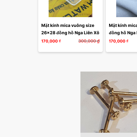
Mặt kính mica vuông size 
Mặt kính mica
26x28 đồng hồ Nga Liên Xô 
đồng hồ Nga 
300,000
₫
170,000
₫
170,000
₫