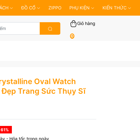
ÁCH
ĐỒ CỔ
ZIPPO
PHỤ KIỆN
KIẾN THỨC
Giỏ hàng
0
ystalline Oval Watch
 Đẹp Trang Sức Thụy Sĩ
 61
%
ày - Hỏa tốc trong ngày