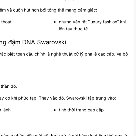
iếm và cuốn hút hơn bởi tổng thể mang cảm giác:
 thoát
nhưng vẫn rất “luxury fashion” khi
lên tay thực tế.
mang đậm DNA Swarovski
hác biệt toàn cầu chính là nghệ thuật xử lý pha lê cao cấp. Và bộ
 thần đó.
y cơ khí phức tạp. Thay vào đó, Swarovski tập trung vào:
p lánh
tính thời trang cao cấp
nằm ở phần viền mặt số được xử lý với hàng loạt tinh thể pha lê