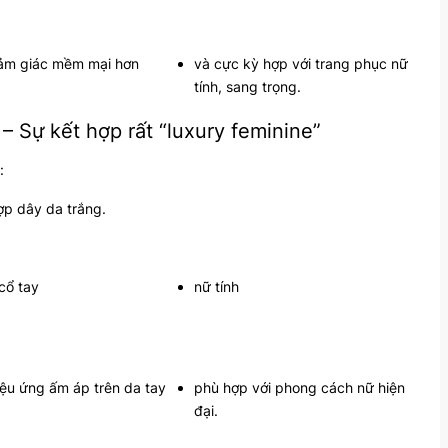
ảm giác mềm mại hơn
và cực kỳ hợp với trang phục nữ
tính, sang trọng.
– Sự kết hợp rất “luxury feminine”
:
ợp dây da trắng.
cổ tay
nữ tính
iệu ứng ấm áp trên da tay
phù hợp với phong cách nữ hiện
đại.