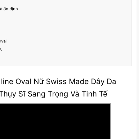
à ổn định
Oval
y.
lline Oval Nữ Swiss Made Dây Da
Thụy Sĩ Sang Trọng Và Tinh Tế