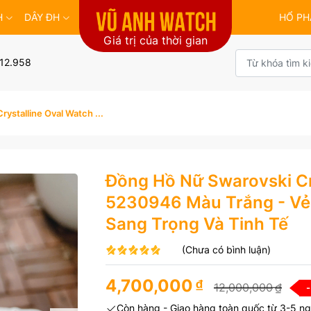
H
DÂY ĐH
HỔ PH
Giá trị của thời gian
12.958
ystalline Oval Watch ...
Đồng Hồ Nữ Swarovski Cr
5230946 Màu Trắng - Vẻ
Sang Trọng Và Tinh Tế
(Chưa có bình luận)
4,700,000
₫
12,000,000
₫
-
Còn hàng - Giao hàng toàn quốc từ 3-5 ng