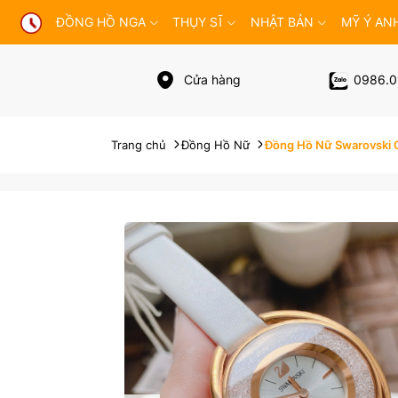
ĐỒNG HỒ NGA
THỤY SĨ
NHẬT BẢN
MỸ Ý AN
Cửa hàng
0986.0
Trang chủ
Đồng Hồ Nữ
Đồng Hồ Nữ Swarovski Cr