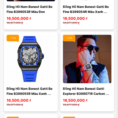
Đồng Hồ Nam Bonest Gatti Be 
Đồng Hồ Nam Bonest Gatti Be 
Xóa
Xóa
Fine B399053R Màu Đen
Fine B399054R Màu Xanh 
Green
16,500,000
₫
16,500,000
₫
58,877,000
₫
58,877,000
₫
-72%
-72%
Màu mặt:
Màu mặt:
Đồng Hồ Nam Bonest Gatti Be 
Đồng Hồ Nam Bonest Gatti 
Xóa
Xóa
Fine B399055R Màu Xanh 
Explorer B399071R Carbon 
Dương
Màu Bạc
16,500,000
₫
16,500,000
₫
58,877,000
₫
58,877,000
₫