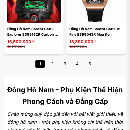
Đồng Hồ Nam Bonest Gatti 
Đồng Hồ Nam Bonest Gatti Be 
Explorer B399162R Carbon 
Fine B399043R Màu Đen
Màu Đỏ Đen
16,500,000
₫
16,500,000
₫
58,877,000
₫
58,877,000
₫
1
2
3
4
5
Đồng Hồ Nam - Phụ Kiện Thể Hiện
Phong Cách và Đẳng Cấp
Chào mừng quý độc giả đến với bài viết giới thiệu về
đồng hồ nam - một phụ kiện không chỉ thể hiện thời
gian mà còn là biểu tượng của phong cách và đẳng