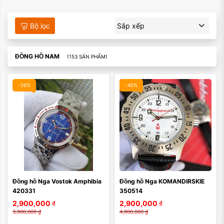
Bộ lọc
Sắp xếp
ĐỒNG HỒ NAM
(153 SẢN PHẨM)
-26%
-40%
Đồng hồ Nga Vostok Amphibia 
Đồng hồ Nga KOMANDIRSKIE 
420331
350514
2,900,000
₫
2,900,000
₫
3,900,000
₫
4,800,000
₫