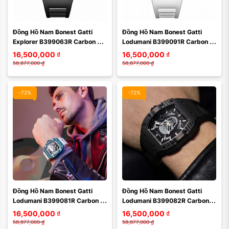
Màu mặt:
Màu mặt:
Đồng Hồ Nam Bonest Gatti 
Đồng Hồ Nam Bonest Gatti 
Xóa
Xóa
Explorer B399063R Carbon 
Lodumani B399091R Carbon 
Màu Đen
Màu Bạc
16,500,000
₫
16,500,000
₫
58,877,000
₫
58,877,000
₫
-72%
-72%
Màu mặt:
Màu mặt:
Đồng Hồ Nam Bonest Gatti 
Đồng Hồ Nam Bonest Gatti 
Xóa
Xóa
Lodumani B399081R Carbon 
Lodumani B399082R Carbon 
Màu Xanh Trắng
Màu Đen
16,500,000
₫
16,500,000
₫
58,877,000
₫
58,877,000
₫