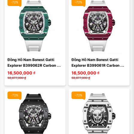
-72%
-72%
Màu mặt:
Màu mặt:
Đồng Hồ Nam Bonest Gatti 
Đồng Hồ Nam Bonest Gatti 
Xóa
Xóa
Explorer B399062R Carbon 
Explorer B399061R Carbon 
Màu Xanh Trắng
Màu Đỏ Trắng
16,500,000
₫
16,500,000
₫
58,877,000
₫
58,877,000
₫
-72%
-72%