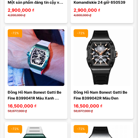
Xóa
Xóa
Một sản phẩm đáng tin cậy và 
Komandiskie 24 giờ 650539
đa năng Vostok Amphibia 
2,900,000
₫
2,900,000
₫
170600
4,200,000
₫
4,800,000
₫
-72%
-72%
Màu mặt:
Màu mặt:
Đồng Hồ Nam Bonest Gatti Be 
Đồng Hồ Nam Bonest Gatti Be 
Xóa
Xóa
Fine B399041R Màu Xanh 
Fine B399042R Màu Đen
Trắng
16,500,000
₫
16,500,000
₫
58,877,000
₫
58,877,000
₫
-72%
-72%