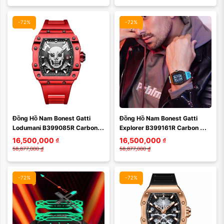
-72%
-72%
Màu mặt:
Màu mặt:
Đồng Hồ Nam Bonest Gatti 
Đồng Hồ Nam Bonest Gatti 
Xóa
Xóa
Lodumani B399085R Carbon 
Explorer B399161R Carbon 
Màu Đỏ
Màu Xanh
16,500,000
₫
16,500,000
₫
58,877,000
₫
58,877,000
₫
-72%
-72%