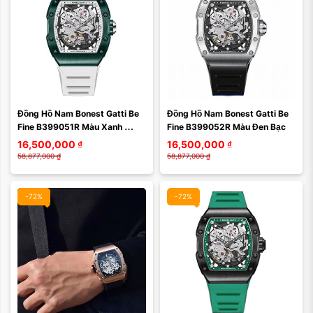
Màu mặt:
Màu mặt:
Đồng Hồ Nam Bonest Gatti Be 
Đồng Hồ Nam Bonest Gatti Be 
Xóa
Xóa
Fine B399051R Màu Xanh 
Fine B399052R Màu Đen Bạc
Trắng
16,500,000
₫
16,500,000
₫
58,877,000
₫
58,877,000
₫
-72%
-72%
Màu mặt:
Màu mặt: