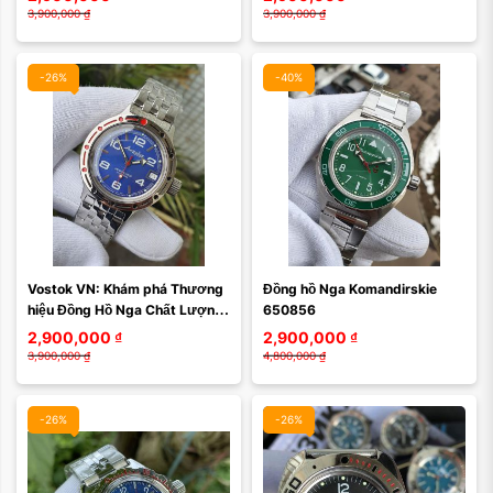
3,900,000
₫
3,900,000
₫
-26%
-40%
Vostok VN: Khám phá Thương 
Đồng hồ Nga Komandirskie 
hiệu Đồng Hồ Nga Chất Lượng 
650856
- Amphibia 420432
2,900,000
₫
2,900,000
₫
3,900,000
₫
4,800,000
₫
-26%
-26%