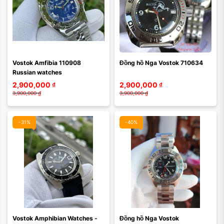
Vostok Amfibia 110908 
Đồng hồ Nga Vostok 710634
Russian watches
2,900,000
₫
2,900,000
₫
3,900,000
₫
3,900,000
₫
-31%
-40%
Màu mặt:
Màu mặt:
Vostok Amphibian Watches - 
Đồng hồ Nga Vostok 