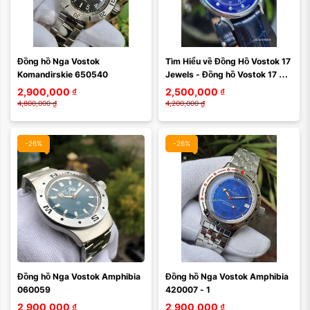
Đồng hồ Nga Vostok 
Tìm Hiểu về Đồng Hồ Vostok 17 
Komandirskie 650540
Jewels - Đồng hồ Vostok 17 
jewels 581591
2,900,000
₫
2,500,000
₫
4,800,000
₫
4,200,000
₫
-26%
-26%
Đồng hồ Nga Vostok Amphibia 
Đồng hồ Nga Vostok Amphibia 
060059
420007 - 1
2,900,000
₫
2,900,000
₫