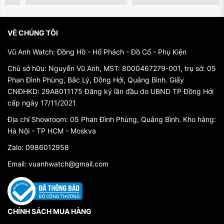
2. Đa dạng về mẫu mã và tính năng
Thị trường đồng hồ nam mang đến sự đa dạng về
VỀ CHÚNG TÔI
mẫu mã và tính năng, phù hợp với nhu cầu và sở
thích của từng người. Có thể bạn thích những mẫu
Vũ Anh Watch: Đồng Hồ - Hổ Phách - Đồ Cổ - Phụ Kiện
đồng hồ cổ điển với mặt số tròn và dây đeo da
Chủ sở hữu: Nguyễn Vũ Anh, MST: 8000467279-001, trụ sở: 05
thanh lịch, hoặc bạn muốn thể hiện cá tính với mẫu
Phan Đình Phùng, Bắc Lý, Đồng Hới, Quảng Bình. Giấy
đồng hồ thể thao và dây đeo cao su chống nước.
CNĐHKD: 29A8011175 Đăng ký lần đầu do UBND TP Đồng Hới
cấp ngày 17/11/2021
Dù là công việc, cuộc hẹn hò, hay những chuyến du
lịch, đồng hồ nam luôn đồng hành cùng bạn và phục
Địa chỉ Showroom: 05 Phan Đình Phùng, Quảng Bình. Kho hàng:
Hà Nội - TP HCM - Moskva
vụ mọi nhu cầu thời trang và sự tiện ích.
Zalo: 0986012958
3. Chất lượng và độ chính xác
Email: vuanhwatch@gmail.com
Đồng hồ nam của các thương hiệu uy tín như Orient,
Seiko, Citizen, Rolex, Omega,... cam kết chất lượng
và độ chính xác cao. Các bộ máy cơ tự động hoặc
CHÍNH SÁCH MUA HÀNG
điện tử tiên tiến đảm bảo đồng hồ hoạt động chính