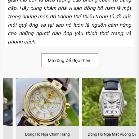
cấp. Hãy cùng khám phá vì sao đồng hồ nam là một
trong những món đồ không thể thiếu trong tủ đồ của
mỗi quý ông và tại sao nó luôn là nguồn cảm hứng
cho những người đàn ông yêu thích thời trang và
phong cách.
1. Biểu tượng của sự lịch lãm và đẳng cấp
Mở rộng để đọc thêm
Đồng hồ nam không chỉ là một phụ kiện thời trang
thông thường mà còn là biểu tượng của sự lịch lãm
và đẳng cấp. Với thiết kế tinh tế và chất liệu cao
cấp, đồng hồ nam giúp người đeo tự tin thể hiện
phong cách riêng và thu hút ánh nhìn từ mọi người
xung quanh. Không có gì hơn một chiếc đồng hồ
nam đẳng cấp trên cổ tay để tạo nên ấn tượng và
sự tự tin trong bất kỳ tình huống nào.
Đồng Hồ Nga Chính Hãng
Đồng Hồ Nga Mặt Vuông Oval