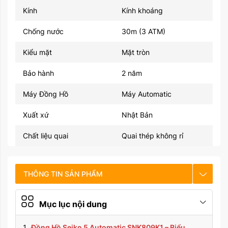
Kính
Kính khoáng
Chống nước
30m (3 ATM)
Kiểu mặt
Mặt tròn
Bảo hành
2 năm
Máy Đồng Hồ
Máy Automatic
Xuất xứ
Nhật Bản
Chất liệu quai
Quai thép không rỉ
THÔNG TIN SẢN PHẨM
CHẾ ĐỘ BẢO HÀNH
Mục lục nội dung
HƯỚNG DẪN SỬ DỤNG
Đồng Hồ Seiko 5 Automatic SNK809K1 – Biểu