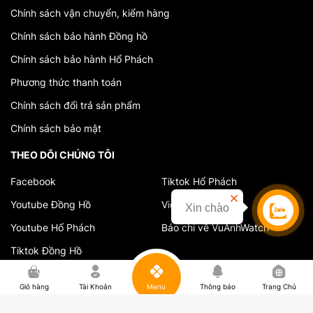
Chính sách vận chuyển, kiểm hàng
Chính sách bảo hành Đồng hồ
Chính sách bảo hành Hổ Phách
Phương thức thanh toán
Chính sách đổi trả sản phẩm
Chính sách bảo mật
THEO DÕI CHÚNG TÔI
Facebook
Tiktok Hổ Phách
Youtube Đồng Hồ
Video cửa hàng
Xin chào
Liên hệ
Youtube Hổ Phách
Báo chí về VuAnhWatch
Tiktok Đồng Hồ
0
Giỏ hàng
Tài Khoản
Menu
Thông báo
Trang Chủ