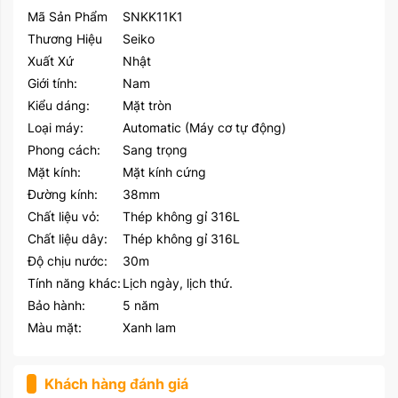
Mã Sản Phẩm
SNKK11K1
CHẾ ĐỘ BẢO HÀNH
Thương Hiệu
Seiko
Xuất Xứ
Nhật
HƯỚNG DẪN SỬ DỤNG
Giới tính:
Nam
Kiểu dáng:
Mặt tròn
Loại máy:
Automatic (Máy cơ tự động)
Phong cách:
Sang trọng
Mặt kính:
Mặt kính cứng
Đường kính:
38mm
Chất liệu vỏ:
Thép không gỉ 316L
Chất liệu dây:
Thép không gỉ 316L
Độ chịu nước:
30m
Tính năng khác:
Lịch ngày, lịch thứ.
Bảo hành:
5 năm
Màu mặt:
Xanh lam
Khách hàng đánh giá