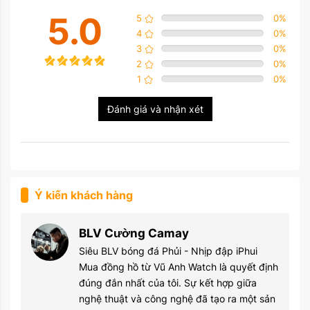
5.0
5
0
%
4
0
%
3
0
%
2
0
%
1
0
%
Đánh giá và nhận xét
Ý kiến khách hàng
BLV Cường Camay
Siêu BLV bóng đá Phủi - Nhịp đập iPhui
Mua đồng hồ từ Vũ Anh Watch là quyết định
đúng đắn nhất của tôi. Sự kết hợp giữa
nghệ thuật và công nghệ đã tạo ra một sản