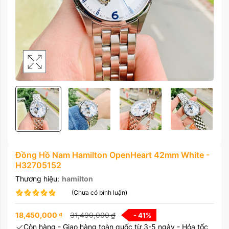
Đồng Hồ Nam Hamilton OpenHeart 42mm White -
H32705152
Thương hiệu:
hamilton
(Chưa có bình luận)
18,450,000
₫
31,490,000
₫
- 41
%
Còn hàng - Giao hàng toàn quốc từ 3-5 ngày - Hỏa tốc