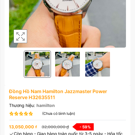
Đồng Hồ Nam Hamilton Jazzmaster Power
Reserve H32635511
Thương hiệu:
hamilton
(Chưa có bình luận)
13,050,000
₫
32,000,000
₫
- 59
%
Còn hàng - Giao hàng toàn quốc từ 3-5 ngày - Hỏa tốc