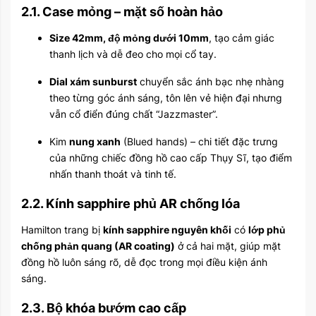
2.1. Case mỏng – mặt số hoàn hảo
Size 42mm, độ mỏng dưới 10mm
, tạo cảm giác
thanh lịch và dễ đeo cho mọi cổ tay.
Dial xám sunburst
chuyển sắc ánh bạc nhẹ nhàng
theo từng góc ánh sáng, tôn lên vẻ hiện đại nhưng
vẫn cổ điển đúng chất “Jazzmaster”.
Kim
nung xanh
(Blued hands) – chi tiết đặc trưng
của những chiếc đồng hồ cao cấp Thụy Sĩ, tạo điểm
nhấn thanh thoát và tinh tế.
2.2. Kính sapphire phủ AR chống lóa
Hamilton trang bị
kính sapphire nguyên khối
có
lớp phủ
chống phản quang (AR coating)
ở cả hai mặt, giúp mặt
đồng hồ luôn sáng rõ, dễ đọc trong mọi điều kiện ánh
sáng.
2.3. Bộ khóa bướm cao cấp