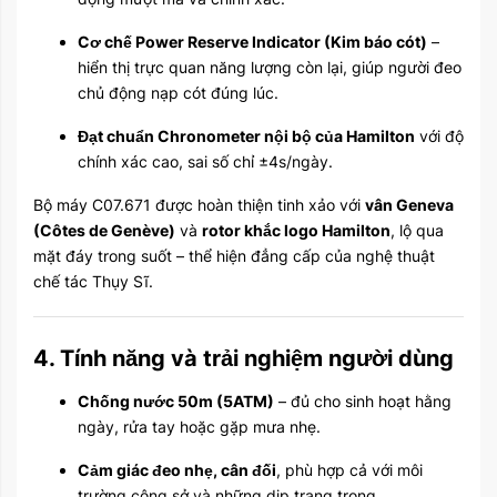
Cơ chế Power Reserve Indicator (Kim báo cót)
–
hiển thị trực quan năng lượng còn lại, giúp người đeo
chủ động nạp cót đúng lúc.
Đạt chuẩn Chronometer nội bộ của Hamilton
với độ
chính xác cao, sai số chỉ ±4s/ngày.
Bộ máy C07.671 được hoàn thiện tinh xảo với
vân Geneva
(Côtes de Genève)
và
rotor khắc logo Hamilton
, lộ qua
mặt đáy trong suốt – thể hiện đẳng cấp của nghệ thuật
chế tác Thụy Sĩ.
4. Tính năng và trải nghiệm người dùng
Chống nước 50m (5ATM)
– đủ cho sinh hoạt hằng
ngày, rửa tay hoặc gặp mưa nhẹ.
Cảm giác đeo nhẹ, cân đối
, phù hợp cả với môi
trường công sở và những dịp trang trọng.