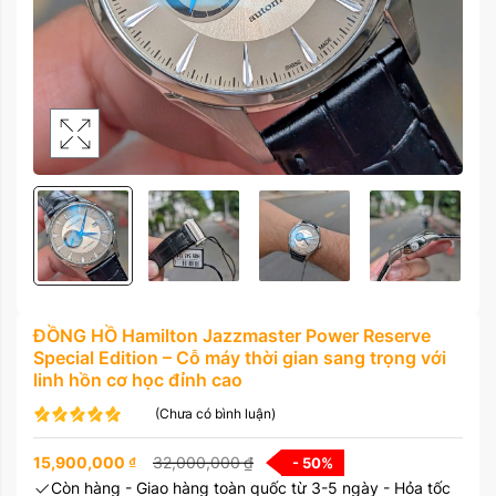
ĐỒNG HỒ Hamilton Jazzmaster Power Reserve
Special Edition – Cỗ máy thời gian sang trọng với
linh hồn cơ học đỉnh cao
(Chưa có bình luận)
15,900,000
₫
32,000,000
₫
- 50
%
Còn hàng - Giao hàng toàn quốc từ 3-5 ngày - Hỏa tốc