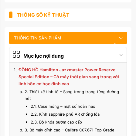
THÔNG SỐ KỸ THUẬT
THÔNG TIN SẢN PHẨM
CHẾ ĐỘ BẢO HÀNH
Mục lục nội dung
HƯỚNG DẪN SỬ DỤNG
ĐỒNG HỒ Hamilton Jazzmaster Power Reserve
Special Edition – Cỗ máy thời gian sang trọng với
linh hồn cơ học đỉnh cao
2. Thiết kế tinh tế – Sang trọng trong từng đường
nét
2.1. Case mỏng – mặt số hoàn hảo
2.2. Kính sapphire phủ AR chống lóa
2.3. Bộ khóa bướm cao cấp
3. Bộ máy đỉnh cao – Calibre C07.671 Top Grade