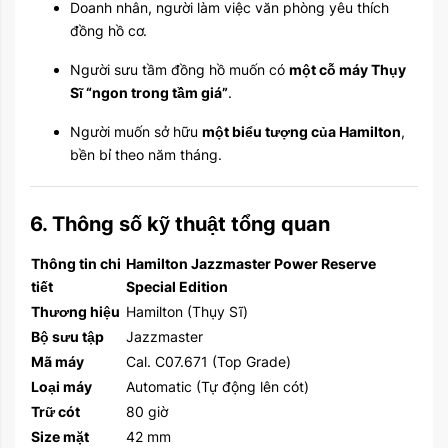
Doanh nhân, người làm việc văn phòng yêu thích
đồng hồ cơ.
Người sưu tầm đồng hồ muốn có
một cỗ máy Thụy
Sĩ “ngon trong tầm giá”
.
Người muốn sở hữu
một biểu tượng của Hamilton
,
bền bỉ theo năm tháng.
6. Thông số kỹ thuật tổng quan
Thông tin chi
Hamilton Jazzmaster Power Reserve
tiết
Special Edition
Thương hiệu
Hamilton (Thụy Sĩ)
Bộ sưu tập
Jazzmaster
Mã máy
Cal. C07.671 (Top Grade)
Loại máy
Automatic (Tự động lên cót)
Trữ cót
80 giờ
Size mặt
42 mm