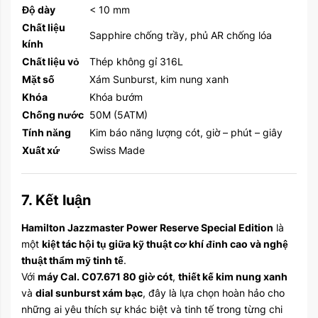
Độ dày
< 10 mm
Chất liệu
Sapphire chống trầy, phủ AR chống lóa
kính
Chất liệu vỏ
Thép không gỉ 316L
Mặt số
Xám Sunburst, kim nung xanh
Khóa
Khóa bướm
Chống nước
50M (5ATM)
Tính năng
Kim báo năng lượng cót, giờ – phút – giây
Xuất xứ
Swiss Made
7. Kết luận
Hamilton Jazzmaster Power Reserve Special Edition
là
một
kiệt tác hội tụ giữa kỹ thuật cơ khí đỉnh cao và nghệ
thuật thẩm mỹ tinh tế
.
Với
máy Cal. C07.671 80 giờ cót
,
thiết kế kim nung xanh
và
dial sunburst xám bạc
, đây là lựa chọn hoàn hảo cho
những ai yêu thích sự khác biệt và tinh tế trong từng chi