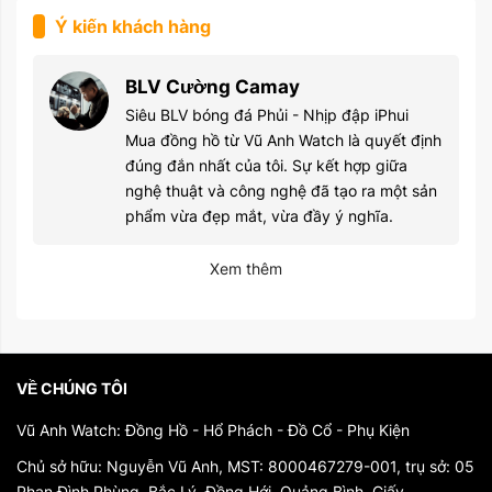
Ý kiến khách hàng
BLV Cường Camay
Siêu BLV bóng đá Phủi - Nhịp đập iPhui
Mua đồng hồ từ Vũ Anh Watch là quyết định
đúng đắn nhất của tôi. Sự kết hợp giữa
nghệ thuật và công nghệ đã tạo ra một sản
phẩm vừa đẹp mắt, vừa đầy ý nghĩa.
Xem thêm
VỀ CHÚNG TÔI
Vũ Anh Watch: Đồng Hồ - Hổ Phách - Đồ Cổ - Phụ Kiện
Chủ sở hữu: Nguyễn Vũ Anh, MST: 8000467279-001, trụ sở: 05
Phan Đình Phùng, Bắc Lý, Đồng Hới, Quảng Bình. Giấy