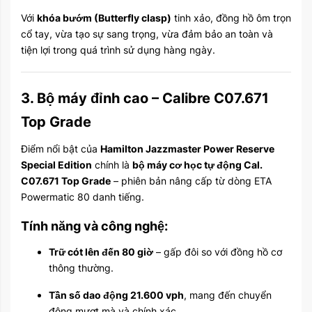
Với
khóa bướm (Butterfly clasp)
tinh xảo, đồng hồ ôm trọn
cổ tay, vừa tạo sự sang trọng, vừa đảm bảo an toàn và
tiện lợi trong quá trình sử dụng hàng ngày.
3. Bộ máy đỉnh cao – Calibre C07.671
Top Grade
Điểm nổi bật của
Hamilton Jazzmaster Power Reserve
Special Edition
chính là
bộ máy cơ học tự động Cal.
C07.671 Top Grade
– phiên bản nâng cấp từ dòng ETA
Powermatic 80 danh tiếng.
Tính năng và công nghệ:
Trữ cót lên đến 80 giờ
– gấp đôi so với đồng hồ cơ
thông thường.
Tần số dao động 21.600 vph
, mang đến chuyển
động mượt mà và chính xác.