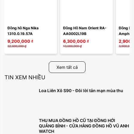
Đồng hồ Nga Nika 
Đồng Hồ Nam Orient RA-
Đồng hồ 
1310.0.19.57A
AA0002L19B
Amphibi
9,200,000
₫
6,300,000
₫
2,900,
32,000,000
₫
13,000,000
₫
3,900,000
Xem tất cả
TIN XEM NHIỀU
Loa Liên Xô S90 - Đôi lời tản mạn mùa thu
THU MUA ĐỒNG HỒ CŨ TẠI ĐỒNG HỚI
QUẢNG BÌNH - CỬA HÀNG ĐỒNG HỒ VŨ ANH
WATCH