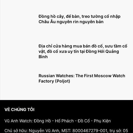
Đồng hồ cây, để bàn, treo tường cổ nhập
Châu Âu nguyên rin nguyên bản
Địa chỉ cửa hàng mua bán đồ cổ, sưu tầm cổ
vật, đồ cổ xưa uy tín tại Đồng Hới Quảng
Bình
Russian Watches: The First Moscow Watch
Factory (Poljot)
VỀ CHÚNG TÔI
Vũ Anh Watch: Đồng Hồ - Hổ Phách - Đồ Cổ - Phụ Kiện
Chủ sở hữu: Nguyễn Vũ Anh, MST: 8000467279-001, trụ sở: 05