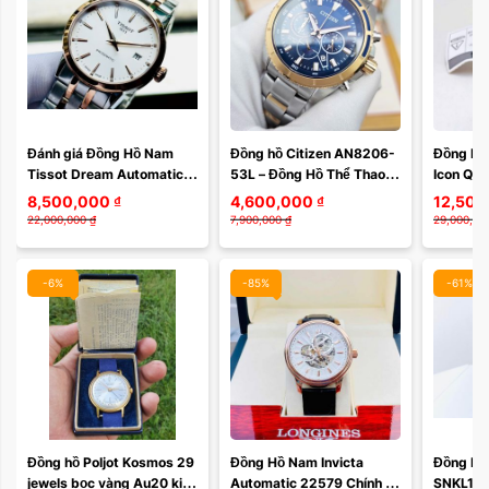
Màu mặt:
Đánh giá Đồng Hồ Nam 
Đồng hồ Citizen AN8206-
Đồng Hồ
Tissot Dream Automatic 
53L – Đồng Hồ Thể Thao 
Icon Qua
Xóa
T129.407.22.031.00 – 
Quartz Chính Xác, Dành 
VEUCA06
8,500,000
₫
4,600,000
₫
12,500
Thanh Lịch, Sang Trọng 
Cho Phái Mạnh Năng Động
Sang Trọ
22,000,000
₫
7,900,000
₫
29,000,00
Với Bộ ...
Made
-6%
-85%
-61%
Đồng hồ Poljot Kosmos 29 
Đồng Hồ Nam Invicta 
Đồng Hồ
jewels bọc vàng Au20 kim 
Automatic 22579 Chính 
SNKL15