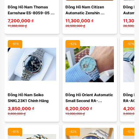
Đồng Hồ Nam Thomas 
Đồng Hồ Nam Citizen 
Đồng Hồ 
Earnshaw ES-8059-05 
Automatic Zenshin 
Automati
Xóa
Chính Hãng
Mechanical Super 
Super T
7,200,000
₫
11,300,000
₫
11,300
Titanium NJ0180-80L – 
58L – Mặ
11,888,000
₫
26,500,000
₫
26,500,00
Super Titanium Siêu ...
Chuyển S
-61%
-52%
-57%
Đồng Hồ Nam Seiko  
Đồng Hồ Orient Automatic 
Đồng Hồ 
SNKL23K1 Chính Hãng
Small Second RA-
RA-AC0F
AR0009L10B / RA-
SYMPHO
3,850,000
₫
6,200,000
₫
4,200,
AR0009L30B
9,800,000
₫
13,000,000
₫
9,800,000
-61%
-42%
-57%