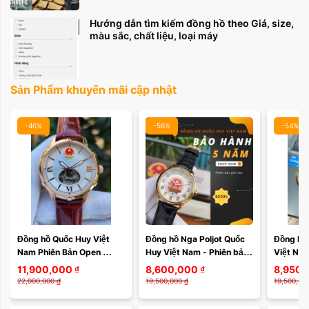
Hướng dẫn tìm kiếm đồng hồ theo Giá, size,
màu sắc, chất liệu, loại máy
Sản Phẩm khuyến mãi cập nhật
-46%
-56%
-54%
Đồng hồ Quốc Huy Việt 
Đồng hồ Nga Poljot Quốc 
Đồng hồ 
Nam Phiên Bản Open 
Huy Việt Nam - Phiên bản 
Việt Nam
Heart Vỏ Mạ Vàng hồng 
Limited đặc biệt 100 cái 
hạn 2 loạ
11,900,000
₫
8,600,000
₫
8,950,
252VN233
duy nhất 252VN130
dây da 
22,000,000
₫
19,500,000
₫
19,500,00