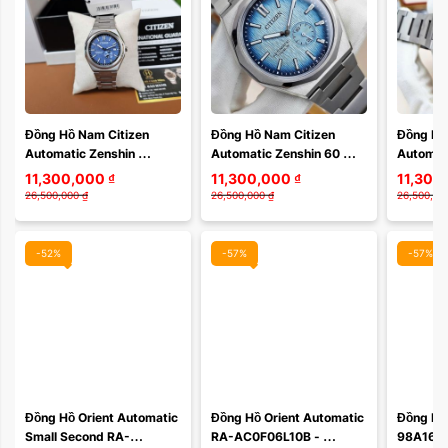
Màu mặt:
Đồng Hồ Nam Citizen 
Đồng Hồ Nam Citizen 
Đồng Hồ 
Automatic Zenshin 
Automatic Zenshin 60 
Automati
Xóa
Mechanical Super 
Super Titanium NK5020-
Super T
11,300,000
₫
11,300,000
₫
11,300
Titanium NJ0180-80L – 
58L – Mặt Xanh Nhạt 
58M – M
26,500,000
₫
26,500,000
₫
26,500,00
Super Titanium Siêu ...
Chuyển Sắc, ...
Sắc, Supe
-52%
-57%
-57%
Đồng Hồ Orient Automatic 
Đồng Hồ Orient Automatic 
Đồng Hồ
Small Second RA-
RA-AC0F06L10B - 
98A160 -