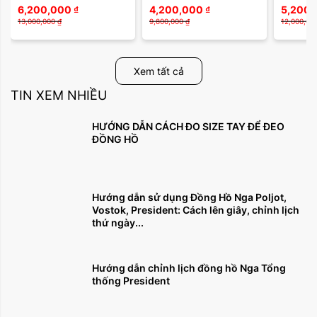
AR0009L10B / RA-
SYMPHONY 3
Độc Đáo,
6,200,000
₫
4,200,000
₫
5,200,
AR0009L30B
Thể Tha
13,000,000
₫
9,800,000
₫
12,000,00
Xem tất cả
TIN XEM NHIỀU
HƯỚNG DẪN CÁCH ĐO SIZE TAY ĐỂ ĐEO
ĐỒNG HỒ
Hướng dẫn sử dụng Đồng Hồ Nga Poljot,
Vostok, President: Cách lên giây, chỉnh lịch
thứ ngày...
Hướng dẫn chỉnh lịch đồng hồ Nga Tổng
thống President