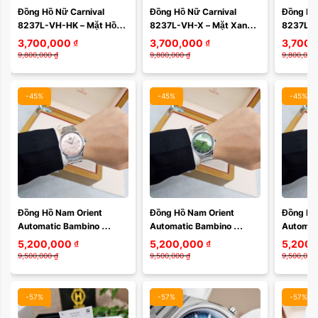
Đồng Hồ Nữ Carnival 
Đồng Hồ Nữ Carnival 
Đồng Hồ 
8237L-VH-HK – Mặt Hồng 
8237L-VH-X – Mặt Xanh 
8237L-V
Khảm Sang Trọng, Máy 
Sang Trọng, Máy Quartz 
Thời Thư
3,700,000
₫
3,700,000
₫
3,700,
Quartz Thụy Sĩ, Dây Mesh 
Thụy Sĩ, Dây Mesh Cao 
Thụy Sĩ,
9,800,000
₫
9,800,000
₫
9,800,000
Cao Cấp
Cấp
Cấp
-45%
-45%
-45%
Đồng Hồ Nam Orient 
Đồng Hồ Nam Orient 
Đồng Hồ 
Automatic Bambino 
Automatic Bambino 
Automat
Classic RA-AC0M11Y30B 
Classic RA-AC0M09E30B 
Classic
5,200,000
₫
5,200,000
₫
5,200,
– Mặt Hồng Cam Độc Đáo, 
– Mặt Xanh Lá Độc Đáo, 
– Mặt X
9,500,000
₫
9,500,000
₫
9,500,000
Kính Cong ...
Kính Cong ...
Lịch, Kính
-57%
-57%
-57%