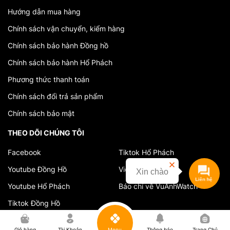
Hướng dẫn mua hàng
Chính sách vận chuyển, kiểm hàng
Chính sách bảo hành Đồng hồ
Chính sách bảo hành Hổ Phách
Phương thức thanh toán
Chính sách đổi trả sản phẩm
Chính sách bảo mật
THEO DÕI CHÚNG TÔI
Facebook
Tiktok Hổ Phách
Youtube Đồng Hồ
Video cửa hàng
Xin chào
Youtube Hổ Phách
Báo chí về VuAnhWatch
Tiktok Đồng Hồ
0
Giỏ hàng
Tài Khoản
Menu
Thông báo
Trang Chủ