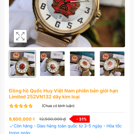
Đồng hồ Quốc Huy Việt Nam phiên bản giới hạn
Limited 252VN132 dây kim loại
(Chưa có bình luận)
8,600,000
₫
12,500,000
₫
- 31
%
Còn hàng - Giao hàng toàn quốc từ 3-5 ngày - Hỏa tốc
trong ngày