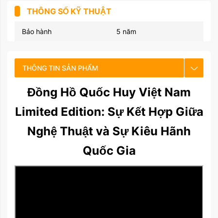
THÔNG SỐ KỸ THUẬT
Bảo hành
5 năm
THÔNG TIN SẢN PHẨM
Đồng Hồ Quốc Huy Việt Nam
CHẾ ĐỘ BẢO HÀNH
Limited Edition: Sự Kết Hợp Giữa
HƯỚNG DẪN SỬ DỤNG
Nghệ Thuật và Sự Kiêu Hãnh
Quốc Gia