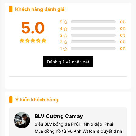
Khách hàng đánh giá
5.0
5
0
%
4
0
%
3
0
%
2
0
%
1
0
%
Đánh giá và nhận xét
Ý kiến khách hàng
BLV Cường Camay
Siêu BLV bóng đá Phủi - Nhịp đập iPhui
Mua đồng hồ từ Vũ Anh Watch là quyết định