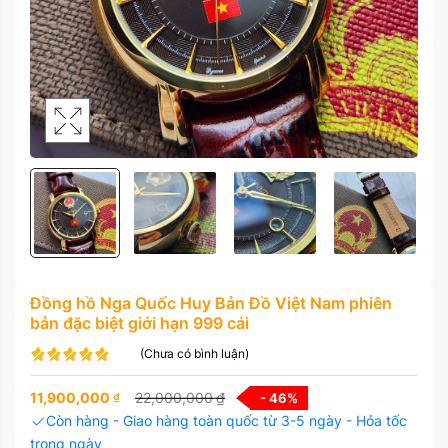
Đồng hồ Nga Quốc Huy Bản Đồ Việt Nam phiên
bản đặc biệt giới hạn 999 cái
(Chưa có bình luận)
11,900,000
₫
22,000,000
₫
- 46
%
Còn hàng - Giao hàng toàn quốc từ 3-5 ngày - Hỏa tốc
trong ngày