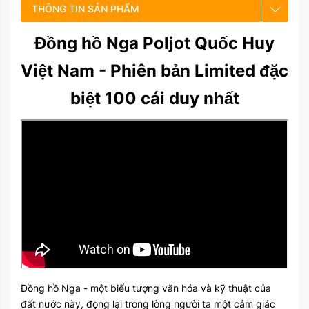
THÔNG TIN SẢN PHẨM
Đồng hồ Nga Poljot Quốc Huy
CHẾ ĐỘ BẢO HÀNH
Việt Nam - Phiên bản Limited đặc
HƯỚNG DẪN SỬ DỤNG
biệt 100 cái duy nhất
Đồng hồ Nga - một biểu tượng văn hóa và kỹ thuật của
đất nước này, đọng lại trong lòng người ta một cảm giác