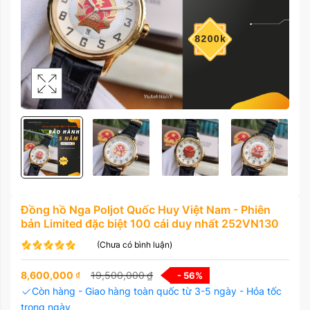
Đồng hồ Nga Poljot Quốc Huy Việt Nam - Phiên
bản Limited đặc biệt 100 cái duy nhất 252VN130
(Chưa có bình luận)
8,600,000
₫
19,500,000
₫
- 56
%
Còn hàng - Giao hàng toàn quốc từ 3-5 ngày - Hỏa tốc
trong ngày