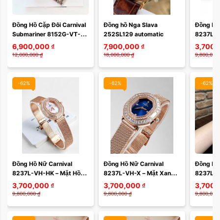
Đồng Hồ Cặp Đôi Carnival 
Đồng hồ Nga Slava 
Đồng Hồ 
Submariner 8152G-VT-D1 
252SL129 automatic
8237L-V
– Thiết Kế Thể Thao, 
Lá Sang 
6,900,000
₫
7,900,000
₫
3,700,
Sapphire, Automatic Nhật 
Quartz T
12,000,000
₫
18,000,000
₫
9,800,000
Bản
Cao Cấp
-62%
-62%
-62%
Đồng Hồ Nữ Carnival 
Đồng Hồ Nữ Carnival 
Đồng Hồ 
8237L-VH-HK – Mặt Hồng 
8237L-VH-X – Mặt Xanh 
8237L-V
Khảm Sang Trọng, Máy 
Sang Trọng, Máy Quartz 
Thời Thư
3,700,000
₫
3,700,000
₫
3,700,
Quartz Thụy Sĩ, Dây Mesh 
Thụy Sĩ, Dây Mesh Cao 
Thụy Sĩ,
9,800,000
₫
9,800,000
₫
9,800,000
Cao Cấp
Cấp
Cấp