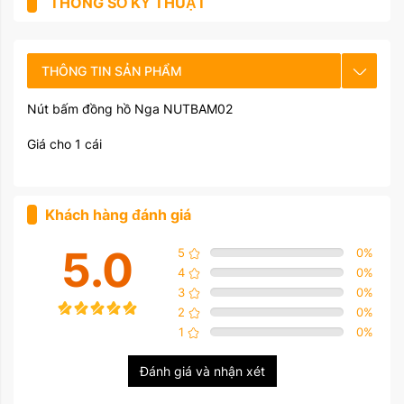
THÔNG SỐ KỸ THUẬT
THÔNG TIN SẢN PHẨM
Nút bấm đồng hồ Nga NUTBAM02
CHẾ ĐỘ BẢO HÀNH
Giá cho 1 cái
HƯỚNG DẪN SỬ DỤNG
Khách hàng đánh giá
5.0
5
0
%
4
0
%
3
0
%
2
0
%
1
0
%
Đánh giá và nhận xét