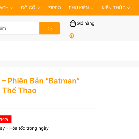
ÁCH
ĐỒ CỔ
ZIPPO
PHỤ KIỆN
KIẾN THỨC
Giỏ hàng
0
– Phiên Bản “Batman”
 Thể Thao
 44
%
ày - Hỏa tốc trong ngày