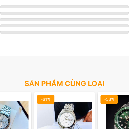
 mặt:
Màu mặt:
Màu 
óa
Xóa
X
SẢN PHẨM CÙNG LOẠI
-61%
-53%