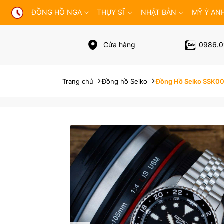
ĐỒNG HỒ NGA
THỤY SĨ
NHẬT BẢN
MỸ Ý AN
Cửa hàng
0986.0
Trang chủ
Đồng hồ Seiko
Đồng Hồ Seiko SSK001