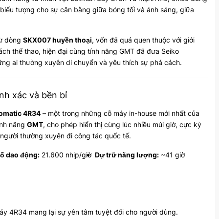
 biểu tượng cho sự cân bằng giữa bóng tối và ánh sáng, giữa
từ dòng
SKX007 huyền thoại
, vốn đã quá quen thuộc với giới
ch thể thao, hiện đại cùng tính năng GMT đã đưa Seiko
ng ai thường xuyên di chuyển và yêu thích sự phá cách.
nh xác và bền bỉ
omatic 4R34
– một trong những cỗ máy in-house mới nhất của
tính năng
GMT
, cho phép hiển thị cùng lúc nhiều múi giờ, cực kỳ
người thường xuyên đi công tác quốc tế.
ố dao động:
21.600 nhịp/giờ
Dự trữ năng lượng:
~41 giờ
máy 4R34 mang lại sự yên tâm tuyệt đối cho người dùng.