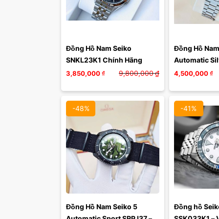
Đồng Hồ Nam Seiko  
Đồng Hồ Nam 
SNKL23K1 Chính Hãng
Automatic Silv
Stainless Stee
9,800,000
₫
3,850,000
₫
4,500,000
₫
Watch SNXS7
-48%
-41%
Đồng Hồ Nam Seiko 5 
Đồng hồ Seik
Automatic Sport SRPJ37 – 
SSK033K1 – V