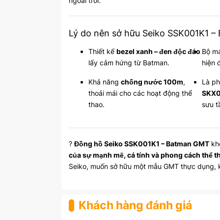
ngoài trời.
Lý do nên sở hữu Seiko SSK001K1 
Thiết kế
bezel xanh – đen độc đáo
Bộ m
lấy cảm hứng từ Batman.
hiện 
Khả năng
chống nước 100m
,
Là ph
thoải mái cho các hoạt động thể
SKX0
thao.
sưu t
?
Đồng hồ Seiko SSK001K1 – Batman GMT
khô
của sự mạnh mẽ, cá tính và phong cách thể th
Seiko, muốn sở hữu một mẫu GMT thực dụng, kh
Khách hàng đánh giá