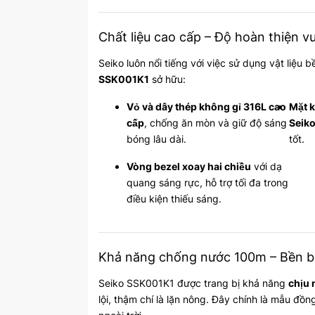
Chất liệu cao cấp – Độ hoàn thiện vư
Seiko luôn nổi tiếng với việc sử dụng vật liệu 
SSK001K1
sở hữu:
Vỏ và dây thép không gỉ 316L cao
Mặt k
cấp
, chống ăn mòn và giữ độ sáng
Seik
bóng lâu dài.
tốt.
Vòng bezel xoay hai chiều
với dạ
quang sáng rực, hỗ trợ tối đa trong
điều kiện thiếu sáng.
Khả năng chống nước 100m – Bền bỉ
Seiko SSK001K1 được trang bị khả năng
chịu
lội, thậm chí là lặn nông. Đây chính là mẫu đồ