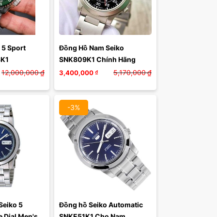
mặt:
5 Sport 
Đồng Hồ Nam Seiko 
óa
3K1
SNK809K1 Chính Hãng
12,000,000
₫
5,170,000
₫
3,400,000
₫
-3%
eiko 5 
Đồng hồ Seiko Automatic 
 Dial Men's 
SNKE51K1 Cho Nam