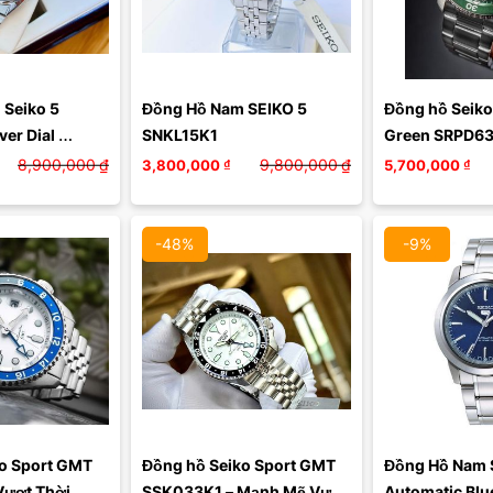
Màu 
Seiko 5 
Đồng Hồ Nam SEIKO 5 
Đồng hồ Seiko 
X
er Dial 
SNKL15K1
Green SRPD6
l Men's 
8,900,000
₫
9,800,000
₫
3,800,000
₫
5,700,000
₫
3 Màu Bạc
-48%
-9%
o Sport GMT 
Đồng hồ Seiko Sport GMT 
Đồng Hồ Nam S
ượt Thời 
SSK033K1 – Mạnh Mẽ Vượt 
Automatic Blue