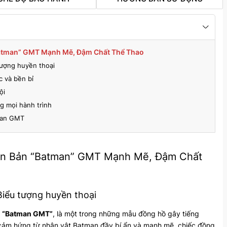
Batman” GMT Mạnh Mẽ, Đậm Chất Thể Thao
tượng huyền thoại
c và bền bỉ
ội
g mọi hành trình
man GMT
ên Bản “Batman” GMT Mạnh Mẽ, Đậm Chất
Biểu tượng huyền thoại
n
“Batman GMT”
, là một trong những mẫu đồng hồ gây tiếng
 cảm hứng từ nhân vật Batman đầy bí ẩn và mạnh mẽ, chiếc đồng