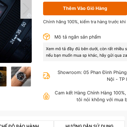
Thêm Vào Giỏ Hàng
Chính hãng 100%, kiểm tra hàng trước khi
Mô tả ngắn sản phẩm
Xem mô tả đầy đủ bên dưới, còn rất nhiều 
nếu bạn muốn mua sp khác, hãy gửi qua za
Showroom: 05 Phan Đình Phùng,
Nội - TP
Cam kết Hàng Chính Hàng 100%, gi
tôi nói không với mua b
CHẾ ĐỘ BẢO HÀNH
HƯỚNG DẪN SỬ DỤNG