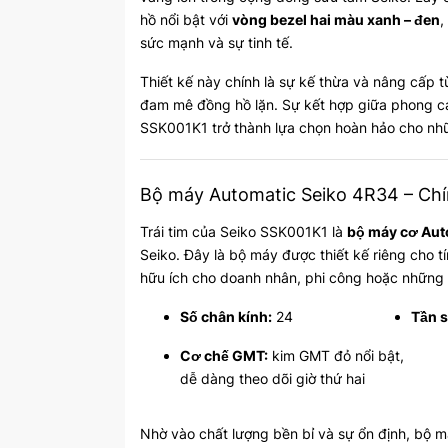
hồ nổi bật với
vòng bezel hai màu xanh – đen
,
sức mạnh và sự tinh tế.
Thiết kế này chính là sự kế thừa và nâng cấp 
đam mê đồng hồ lặn. Sự kết hợp giữa phong cá
SSK001K1 trở thành lựa chọn hoàn hảo cho nhữ
Bộ máy Automatic Seiko 4R34 – Chí
Trái tim của Seiko SSK001K1 là
bộ máy cơ Aut
Seiko. Đây là bộ máy được thiết kế riêng cho 
hữu ích cho doanh nhân, phi công hoặc những 
Số chân kính:
24
Tần s
Cơ chế GMT:
kim GMT đỏ nổi bật,
dễ dàng theo dõi giờ thứ hai
Nhờ vào chất lượng bền bỉ và sự ổn định, bộ 