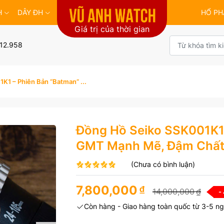
H
DÂY ĐH
HỔ PH
Giá trị của thời gian
12.958
K1 – Phiên Bản “Batman” ...
Đồng Hồ Seiko SSK001K1 
GMT Mạnh Mẽ, Đậm Chất
(Chưa có bình luận)
7,800,000
₫
14,000,000
₫
-
Còn hàng - Giao hàng toàn quốc từ 3-5 ng