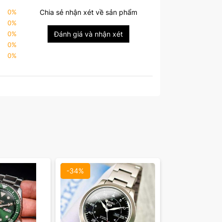
0
%
Chia sẻ nhận xét về sản phẩm
0
%
0
%
Đánh giá và nhận xét
0
%
0
%
mặt:
Màu mặt:
óa
Xóa
-34%