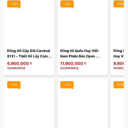
-43%
-46%
-56%
Đồng Hồ Cặp Đôi Carnival 
Đồng hồ Quốc Huy Việt 
Đồng hồ 
8131 – Thiết Kế Lấy Cảm 
Nam Phiên Bản Open 
Huy Việt
Hứng Từ Phong Cách 
Heart Vỏ Mạ Vàng hồng 
Limited đ
6,900,000
₫
11,900,000
₫
8,600,
Rolex, Sapphire Nguyên 
252VN233
duy nhấ
12,000,000
₫
22,000,000
₫
19,500,00
Khối, ...
-31%
-43%
-56%