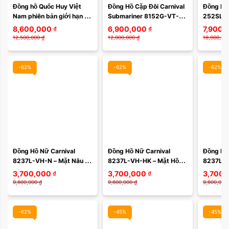
Đồng hồ Quốc Huy Việt 
Đồng Hồ Cặp Đôi Carnival 
Đồng hồ 
Nam phiên bản giới hạn 
Submariner 8152G-VT-D1 
252SL12
Limited 252VN132 dây 
– Thiết Kế Thể Thao, 
8,600,000
₫
6,900,000
₫
7,900,
kim loại
Sapphire, Automatic Nhật 
12,500,000
₫
12,000,000
₫
18,000,00
Bản
-62%
-62%
-62%
Màu mặt:
Đồng Hồ Nữ Carnival 
Đồng Hồ Nữ Carnival 
Đồng Hồ 
8237L-VH-N – Mặt Nâu 
8237L-VH-HK – Mặt Hồng 
8237L-V
Xóa
Cafe Sang Trọng, Máy 
Khảm Sang Trọng, Máy 
Sang Trọ
3,700,000
₫
3,700,000
₫
3,700,
Quartz Thụy Sĩ, Dây Mesh 
Quartz Thụy Sĩ, Dây Mesh 
Thụy Sĩ,
9,800,000
₫
9,800,000
₫
9,800,000
Cao Cấp
Cao Cấp
Cấp
-62%
-45%
-45%