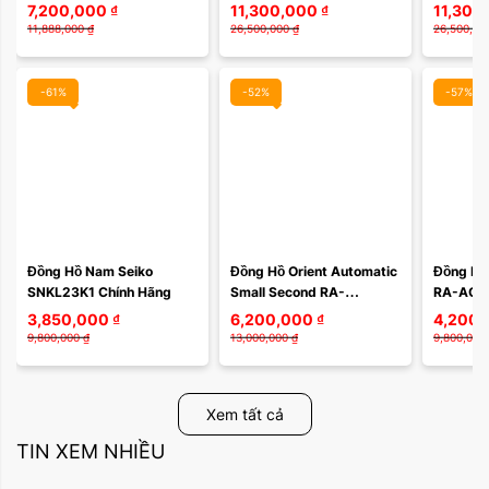
Chính Hãng
Mechanical Super 
Super T
7,200,000
₫
11,300,000
₫
11,300
Titanium NJ0180-80L – 
58L – Mặ
11,888,000
₫
26,500,000
₫
26,500,00
Super Titanium Siêu ...
Chuyển S
-61%
-52%
-57%
Đồng Hồ Nam Seiko  
Đồng Hồ Orient Automatic 
Đồng Hồ 
SNKL23K1 Chính Hãng
Small Second RA-
RA-AC0F
AR0009L10B / RA-
SYMPHO
3,850,000
₫
6,200,000
₫
4,200,
AR0009L30B
9,800,000
₫
13,000,000
₫
9,800,000
Xem tất cả
TIN XEM NHIỀU