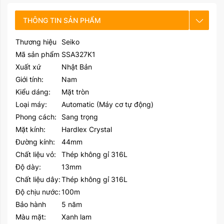
THÔNG TIN SẢN PHẨM
Thương hiệu
Seiko
CHẾ ĐỘ BẢO HÀNH
Mã sản phẩm
SSA327K1
Xuất xứ
Nhật Bản
HƯỚNG DẪN SỬ DỤNG
Giới tính:
Nam
Kiểu dáng:
Mặt tròn
Loại máy:
Automatic (Máy cơ tự động)
Phong cách:
Sang trọng
Mặt kính:
Hardlex Crystal
Đường kính:
44mm
Chất liệu vỏ:
Thép không gỉ 316L
Độ dày:
13mm
Chất liệu dây:
Thép không gỉ 316L
Độ chịu nước:
100m
Bảo hành
5 năm
Màu mặt:
Xanh lam