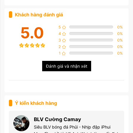
Khách hàng đánh giá
5.0
5
0
%
4
0
%
3
0
%
2
0
%
1
0
%
Đánh giá và nhận xét
Ý kiến khách hàng
BLV Cường Camay
Siêu BLV bóng đá Phủi - Nhịp đập iPhui