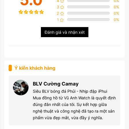
4
0
%
3
0
%
2
0
%
1
0
%
Đánh giá và nhận xét
Ý kiến khách hàng
BLV Cường Camay
Siêu BLV bóng đá Phủi - Nhịp đập iPhui
Mua đồng hồ từ Vũ Anh Watch là quyết định
đúng đắn nhất của tôi. Sự kết hợp giữa
nghệ thuật và công nghệ đã tạo ra một sản
phẩm vừa đẹp mắt, vừa đầy ý nghĩa.