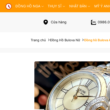
ĐỒNG HỒ NGA
THỤY SĨ
NHẬT BẢN
MỸ Ý AN
Cửa hàng
0986.0
Trang chủ
Đồng Hồ Bulova Nữ
Đồng hồ Bulova 