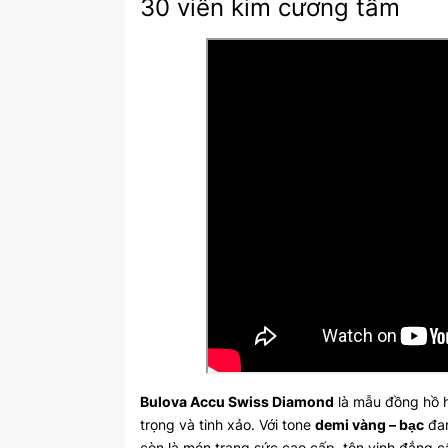
30 viên kim cương tấm
Bulova Accu Swiss Diamond
là mẫu đồng hồ h
trọng và tinh xảo. Với tone
demi vàng – bạc
đan
còn là món trang sức cao cấp, tôn vinh đẳng 