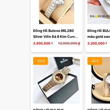
Đồng Hồ Bulova 96L280 
Đồng Hồ BUL
Silver Viền Đá 8 Kim Cương 
màu gold sang
– Vẻ Đẹp Thanh Lịch Đến Từ 
viền đá Swar
12,000,000
₫
3,950,000
₫
3,200,000
₫
Thương Hiệu Đồng Hồ ...
-68%
-60%