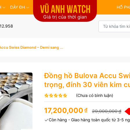
H
DÂY ĐH
HỔ PH
Giá trị của thời gian
12.958
Accu Swiss Diamond – Demi sang ...
Đồng hồ Bulova Accu Sw
trọng, đính 30 viên kim 
(Chưa có bình luận)
17,200,000
₫
29,000,000
₫
Còn hàng - Giao hàng toàn quốc từ 3-5 ng