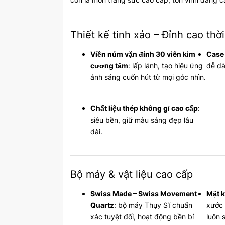
Thiết kế tinh xảo – Đỉnh cao thời
Viền núm vặn đính 30 viên kim
Case
cương tấm
: lấp lánh, tạo hiệu ứng
dễ dà
ánh sáng cuốn hút từ mọi góc nhìn.
Chất liệu thép không gỉ cao cấp
:
siêu bền, giữ màu sáng đẹp lâu
dài.
Bộ máy & vật liệu cao cấp
Swiss Made – Swiss Movement
Mặt k
Quartz
: bộ máy Thụy Sĩ chuẩn
xước 
xác tuyệt đối, hoạt động bền bỉ
luôn 