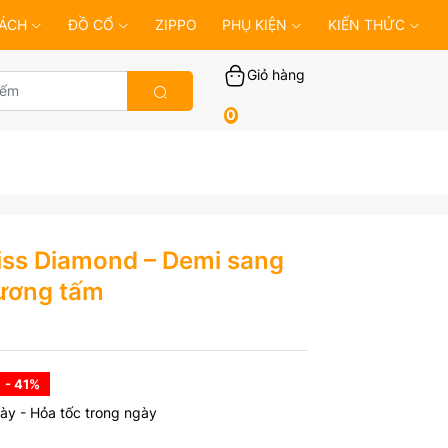
ÁCH
ĐỒ CỔ
ZIPPO
PHỤ KIỆN
KIẾN THỨC
Giỏ hàng
0
iss Diamond – Demi sang
cương tấm
- 41
%
ày - Hỏa tốc trong ngày