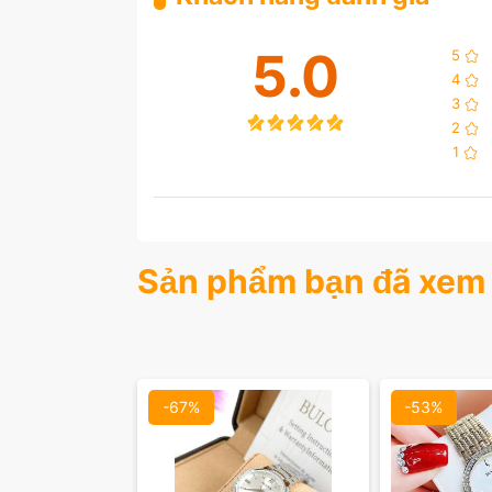
5.0
5
4
3
2
1
Sản phẩm bạn đã xem
-67%
-53%