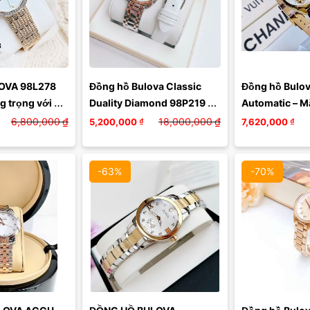
OVA 98L278 
Đồng hồ Bulova Classic 
Đồng hồ Bulov
 trọng với 
Duality Diamond 98P219 – 
Automatic – Mẫ
ovski sáng đẹp
Phiên bản cao cấp 
Số Lượng Giới
6,800,000
₫
18,000,000
₫
5,200,000
₫
7,620,000
₫
Swarovski Crystal Accents, 
...
-63%
-70%