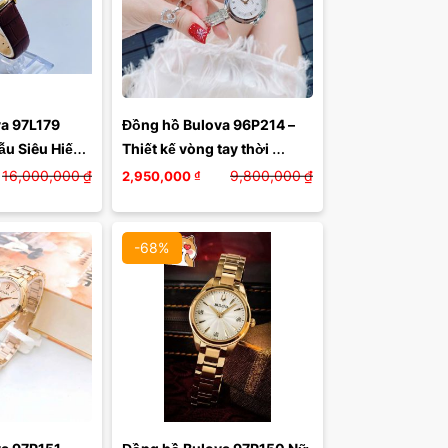
a 97L179 
Đồng hồ Bulova 96P214 – 
u Siêu Hiếm, 
Thiết kế vòng tay thời 
 Hạn
thượng, nữ tính và sang 
16,000,000
₫
9,800,000
₫
2,950,000
₫
trọng
-68%