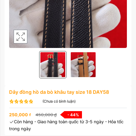
Dây đồng hồ da bò khâu tay size 18 DAY58
(Chưa có bình luận)
250,000
₫
450,000
₫
- 44
%
Còn hàng - Giao hàng toàn quốc từ 3-5 ngày - Hỏa tốc
trong ngày