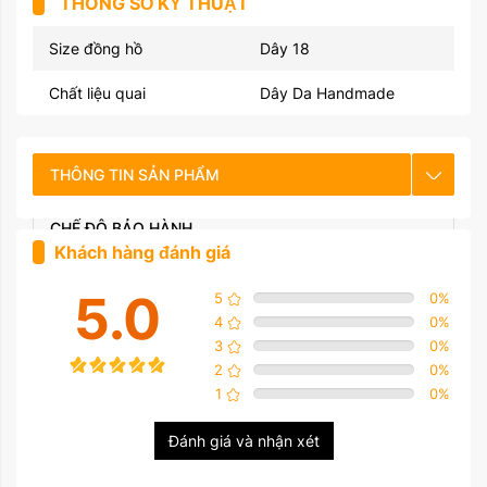
THÔNG SỐ KỸ THUẬT
Size đồng hồ
Dây 18
Chất liệu quai
Dây Da Handmade
THÔNG TIN SẢN PHẨM
CHẾ ĐỘ BẢO HÀNH
Khách hàng đánh giá
HƯỚNG DẪN SỬ DỤNG
5.0
5
0
%
4
0
%
3
0
%
2
0
%
1
0
%
Đánh giá và nhận xét