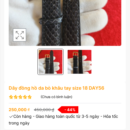
Dây đồng hồ da bò khâu tay size 18 DAY56
(Chưa có bình luận)
250,000
₫
450,000
₫
- 44
%
Còn hàng - Giao hàng toàn quốc từ 3-5 ngày - Hỏa tốc
trong ngày