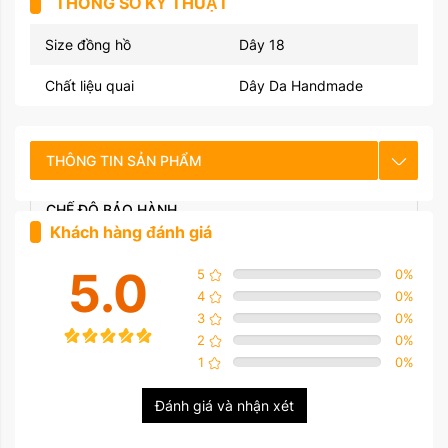
THÔNG SỐ KỸ THUẬT
Size đồng hồ
Dây 18
Chất liệu quai
Dây Da Handmade
THÔNG TIN SẢN PHẨM
CHẾ ĐỘ BẢO HÀNH
Khách hàng đánh giá
HƯỚNG DẪN SỬ DỤNG
5.0
5
0
%
4
0
%
3
0
%
2
0
%
1
0
%
Đánh giá và nhận xét