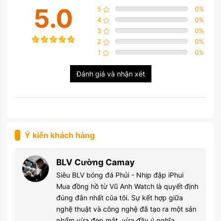
5.0
5
0
%
4
0
%
3
0
%
2
0
%
1
0
%
Đánh giá và nhận xét
Ý kiến khách hàng
BLV Cường Camay
Siêu BLV bóng đá Phủi - Nhịp đập iPhui
Mua đồng hồ từ Vũ Anh Watch là quyết định
đúng đắn nhất của tôi. Sự kết hợp giữa
nghệ thuật và công nghệ đã tạo ra một sản
phẩm vừa đẹp mắt, vừa đầy ý nghĩa.