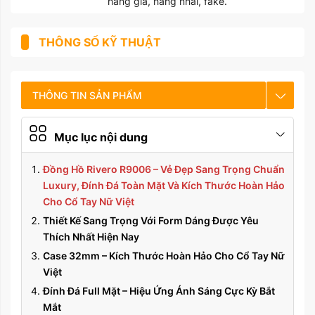
hàng giả, hàng nhái, fake.
THÔNG SỐ KỸ THUẬT
THÔNG TIN SẢN PHẨM
CHẾ ĐỘ BẢO HÀNH
Mục lục nội dung
HƯỚNG DẪN SỬ DỤNG
Đồng Hồ Rivero R9006 – Vẻ Đẹp Sang Trọng Chuẩn
Luxury, Đính Đá Toàn Mặt Và Kích Thước Hoàn Hảo
Cho Cổ Tay Nữ Việt
Thiết Kế Sang Trọng Với Form Dáng Được Yêu
Thích Nhất Hiện Nay
Case 32mm – Kích Thước Hoàn Hảo Cho Cổ Tay Nữ
Việt
Đính Đá Full Mặt – Hiệu Ứng Ánh Sáng Cực Kỳ Bắt
Mắt