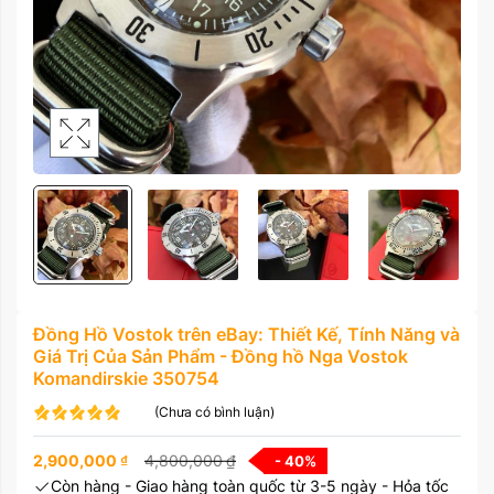
Đồng Hồ Vostok trên eBay: Thiết Kế, Tính Năng và
Giá Trị Của Sản Phẩm - Đồng hồ Nga Vostok
Komandirskie 350754
(Chưa có bình luận)
2,900,000
₫
4,800,000
₫
- 40
%
Còn hàng - Giao hàng toàn quốc từ 3-5 ngày - Hỏa tốc