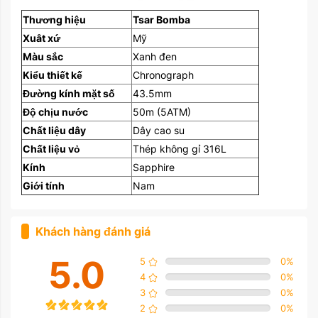
Thương hiệu
Tsar Bomba
Xuât xứ
Mỹ
Màu sắc
Xanh đen
Kiểu thiết kế
Chronograph
Đường kính mặt số
43.5mm
Độ chịu nước
50m (5ATM)
Chất liệu dây
Dây cao su
Chất liệu vỏ
Thép không gỉ 316L
Kính
Sapphire
Giới tính
Nam
Khách hàng đánh giá
5.0
5
0
%
4
0
%
3
0
%
2
0
%