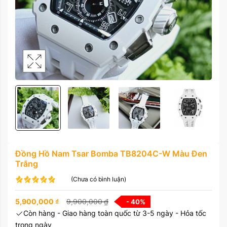
Đồng Hồ Nam Tsar Bomba TB8204C-W Màu Đen
Trắng
(Chưa có bình luận)
5,900,000
₫
9,900,000
₫
- 40
%
Còn hàng - Giao hàng toàn quốc từ 3-5 ngày - Hỏa tốc
trong ngày