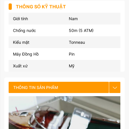
THÔNG SỐ KỸ THUẬT
Giới tính
Nam
Chống nước
50m (5 ATM)
Kiểu mặt
Tonneau
Máy Đồng Hồ
Pin
Xuất xứ
Mỹ
THÔNG TIN SẢN PHẨM
CHẾ ĐỘ BẢO HÀNH
HƯỚNG DẪN SỬ DỤNG