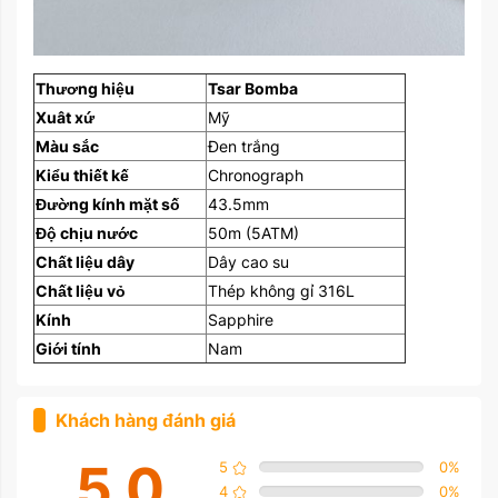
Thương hiệu
Tsar Bomba
Xuât xứ
Mỹ
Màu sắc
Đen trắng
Kiểu thiết kế
Chronograph
Đường kính mặt số
43.5mm
Độ chịu nước
50m (5ATM)
Chất liệu dây
Dây cao su
Chất liệu vỏ
Thép không gỉ 316L
Kính
Sapphire
Giới tính
Nam
Khách hàng đánh giá
5.0
5
0
%
4
0
%