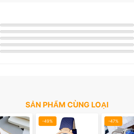
 mặt:
Màu mặt:
Màu 
óa
Xóa
X
SẢN PHẨM CÙNG LOẠI
-49%
-47%