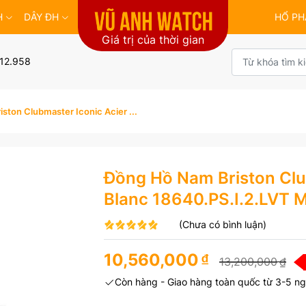
H
DÂY ĐH
HỔ PH
Giá trị của thời gian
12.958
ston Clubmaster Iconic Acier ...
Đồng Hồ Nam Briston Clu
Blanc 18640.PS.I.2.LVT 
(Chưa có bình luận)
10,560,000
₫
13,200,000
₫
Còn hàng - Giao hàng toàn quốc từ 3-5 ng