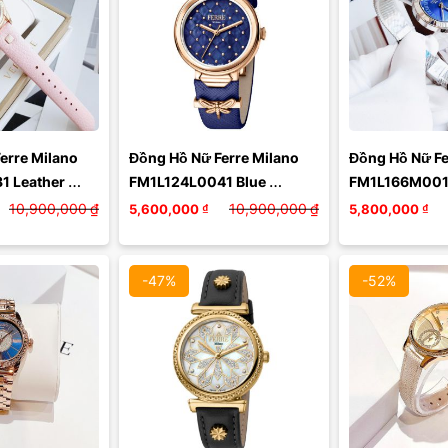
 mặt:
Màu mặt:
Màu 
erre Milano 
Đồng Hồ Nữ Ferre Milano 
Đồng Hồ Nữ Fe
óa
Xóa
X
 Leather 
FM1L124L0041 Blue 
FM1L166M0011
h Màu Hồng
Leather Ladies Watch Màu 
Blue Dial Quart
10,900,000
₫
10,900,000
₫
5,600,000
₫
5,800,000
₫
Xanh Navy
Watch Màu Bạ
-47%
-52%