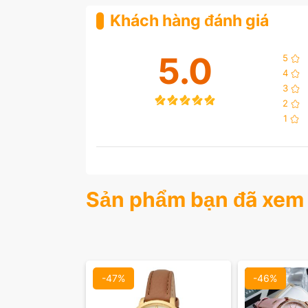
Khách hàng đánh giá
5.0
5
4
3
2
1
Màu mặt:
Màu
Sản phẩm bạn đã xem
Xóa
X
-47%
-46%