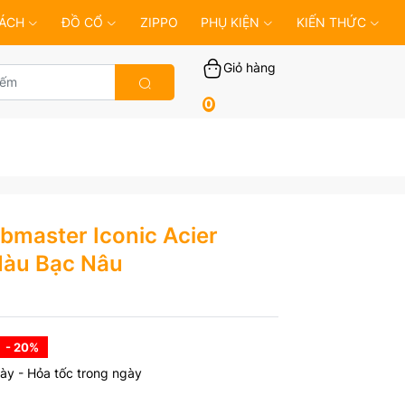
ÁCH
ĐỒ CỔ
ZIPPO
PHỤ KIỆN
KIẾN THỨC
Giỏ hàng
0
bmaster Iconic Acier
Màu Bạc Nâu
- 20
%
ày - Hỏa tốc trong ngày