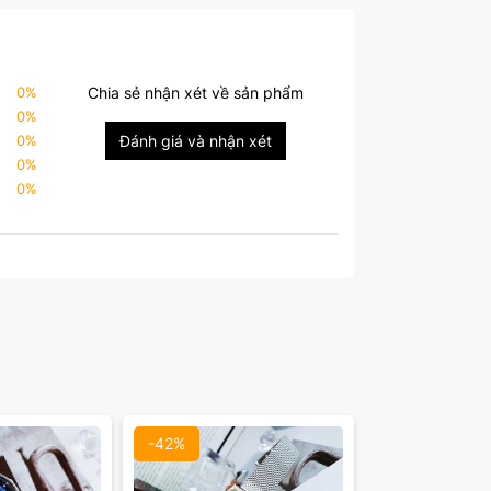
0
%
Chia sẻ nhận xét về sản phẩm
0
%
0
%
Đánh giá và nhận xét
0
%
0
%
mặt:
Màu mặt:
óa
Xóa
-42%