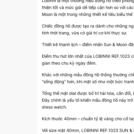
Lobinni
là một thương hiệu đồng hồ theo phong 
thiện tốt và mức giá dễ tiếp cận hơn so với c
Moon là một trong những thiết kế tiêu biểu thể h
Chiếc đồng hồ được tạo ra dành cho những ng
tính thời trang, vừa có giá trị cơ khí thực sự.
Thiết kế thanh lịch – điểm nhấn Sun & Moon đầ
Điểm thu hút lớn nhất của LOBINNI REF.1023 ch
gian theo chu kỳ ngày đêm.
Khác với những mẫu đồng hồ thông thường chỉ 
“sống động” hơn, khi mặt số như một bức tran
Tổng thể mặt dial được bố trí hài hòa, cân đối
Đây chính là yếu tố khiến mẫu đồng hồ này trở
dress watch.
Kích thước 40mm – chuẩn tỷ lệ vàng cho cổ ta
Với size mặt 40mm, LOBINNI REF.1023 SUN & 