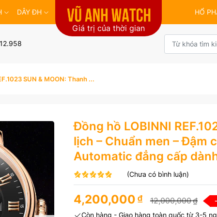
H
DÂY ĐH
HỔ PH
Giá trị của thời gian
12.958
EF.1023 SUN & MOON: Thanh ...
Đồng hồ LOBINNI REF.1
lịch – Chuẩn men – Đậm cá
Automatic đẳng cấp dành
(Chưa có bình luận)
4,200,000
₫
12,000,000
₫
Còn hàng - Giao hàng toàn quốc từ 3-5 ng