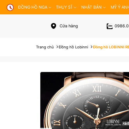
ĐỒNG HỒ NGA
THỤY SĨ
NHẬT BẢN
MỸ Ý AN
Cửa hàng
0986.0
Trang chủ
Đồng hồ Lobinni
Đồng hồ LOBINNI R