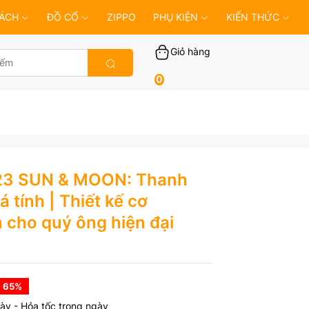
ÁCH
ĐỒ CỔ
ZIPPO
PHỤ KIỆN
KIẾN THỨC
Giỏ hàng
0
023 SUN & MOON: Thanh
 tính | Thiết kế cơ
 cho quý ông hiện đại
- 65
%
ày - Hỏa tốc trong ngày