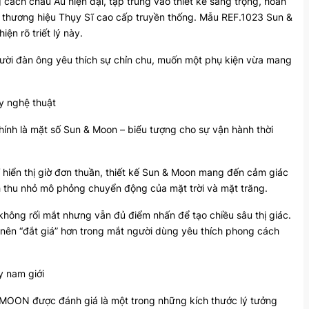
cách châu Âu hiện đại, tập trung vào thiết kế sang trọng, hoàn
ác thương hiệu Thụy Sĩ cao cấp truyền thống. Mẫu REF.1023 Sun &
iện rõ triết lý này.
ười đàn ông yêu thích sự chỉn chu, muốn một phụ kiện vừa mang
y nghệ thuật
ính là mặt số Sun & Moon – biểu tượng cho sự vận hành thời
hiển thị giờ đơn thuần, thiết kế Sun & Moon mang đến cảm giác
h thu nhỏ mô phỏng chuyển động của mặt trời và mặt trăng.
, không rối mắt nhưng vẫn đủ điểm nhấn để tạo chiều sâu thị giác.
 nên “đắt giá” hơn trong mắt người dùng yêu thích phong cách
y nam giới
MOON được đánh giá là một trong những kích thước lý tưởng