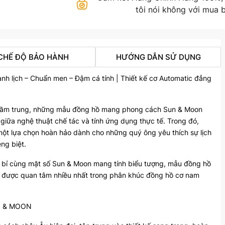
tôi nói không với mua b
CHẾ ĐỘ BẢO HÀNH
HƯỚNG DẪN SỬ DỤNG
lịch – Chuẩn men – Đậm cá tính | Thiết kế cơ Automatic đẳng
c tầm trung, những mẫu đồng hồ mang phong cách Sun & Moon
 giữa nghệ thuật chế tác và tính ứng dụng thực tế. Trong đó,
 lựa chọn hoàn hảo dành cho những quý ông yêu thích sự lịch
êng biệt.
n bỉ cùng mặt số Sun & Moon mang tính biểu tượng, mẫu đồng hồ
 được quan tâm nhiều nhất trong phân khúc đồng hồ cơ nam
UN & MOON