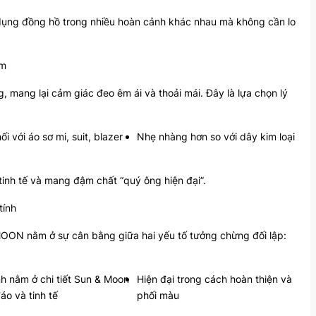
dụng đồng hồ trong nhiều hoàn cảnh khác nhau mà không cần lo
ãm
, mang lại cảm giác đeo êm ái và thoải mái. Đây là lựa chọn lý
ối với áo sơ mi, suit, blazer
Nhẹ nhàng hơn so với dây kim loại
 tinh tế và mang đậm chất “quý ông hiện đại”.
tính
ON nằm ở sự cân bằng giữa hai yếu tố tưởng chừng đối lập:
nh nằm ở chi tiết Sun & Moon
Hiện đại trong cách hoàn thiện và
áo và tinh tế
phối màu