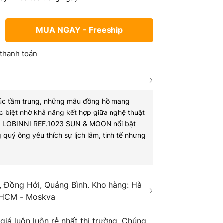
MUA NGAY - Freeship
 thanh toán
húc tầm trung, những mẫu đồng hồ mang
 biệt nhờ khả năng kết hợp giữa nghệ thuật
đó, LOBINNI REF.1023 SUN & MOON nổi bật
quý ông yêu thích sự lịch lãm, tinh tế nhưng
 Đồng Hới, Quảng Bình. Kho hàng: Hà
 HCM - Moskva
á luôn luôn rẻ nhất thị trường. Chúng