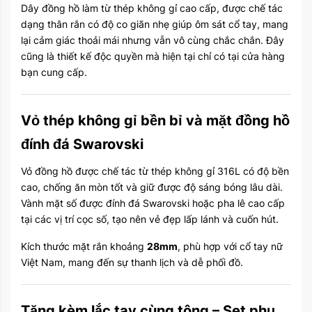
Dây đồng hồ làm từ thép không gỉ cao cấp, được chế tác
dạng thân rắn có độ co giãn nhẹ giúp ôm sát cổ tay, mang
lại cảm giác thoải mái nhưng vẫn vô cùng chắc chắn. Đây
cũng là thiết kế độc quyền mà hiện tại chỉ có tại cửa hàng
bạn cung cấp.
Vỏ thép không gỉ bền bỉ và mặt đồng hồ
đính đá Swarovski
Vỏ đồng hồ được chế tác từ thép không gỉ 316L có độ bền
cao, chống ăn mòn tốt và giữ được độ sáng bóng lâu dài.
Vành mặt số được đính đá Swarovski hoặc pha lê cao cấp
tại các vị trí cọc số, tạo nên vẻ đẹp lấp lánh và cuốn hút.
Kích thước mặt rắn khoảng
28mm
, phù hợp với cổ tay nữ
Việt Nam, mang đến sự thanh lịch và dễ phối đồ.
Tặng kèm lắc tay cùng tông – Set phụ