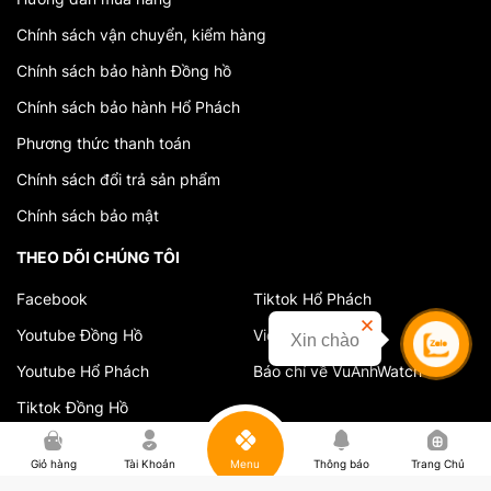
Chính sách vận chuyển, kiểm hàng
Chính sách bảo hành Đồng hồ
Chính sách bảo hành Hổ Phách
Phương thức thanh toán
Chính sách đổi trả sản phẩm
Chính sách bảo mật
THEO DÕI CHÚNG TÔI
Facebook
Tiktok Hổ Phách
Youtube Đồng Hồ
Video cửa hàng
Xin chào
Youtube Hổ Phách
Báo chí về VuAnhWatch
Tiktok Đồng Hồ
0
Giỏ hàng
Tài Khoản
Menu
Thông báo
Trang Chủ