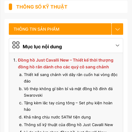
THÔNG SỐ KỸ THUẬT
THÔNG TIN SẢN PHẨM
CHẾ ĐỘ BẢO HÀNH
Mục lục nội dung
HƯỚNG DẪN SỬ DỤNG
Đồng hồ Just Cavalli New – Thiết kế thời thượng
đồng hồ rắn dành cho các quý cô sang chảnh
Thiết kế sang chảnh với dây rắn cuốn hai vòng độc
đáo
Vỏ thép không gỉ bền bỉ và mặt đồng hồ đính đá
Swarovski
Tặng kèm lắc tay cùng tông – Set phụ kiện hoàn
hảo
Khả năng chịu nước 5ATM tiện dụng
Thông số kỹ thuật của đồng hồ Just Cavalli New