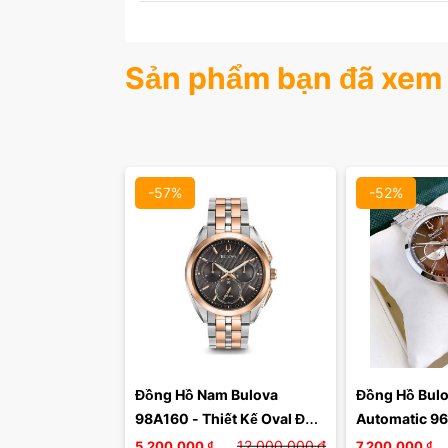
Màu mặt:
Sản phẩm bạn đã xem
Xóa
-57%
-52%
Đồng Hồ Nam Bulova 
Đồng Hồ Bulov
98A160 - Thiết Kế Oval Độc 
Automatic 96
Đáo, Chronograph Thể 
Chocolate Tha
12,000,000
₫
5,200,000
₫
7,200,000
₫