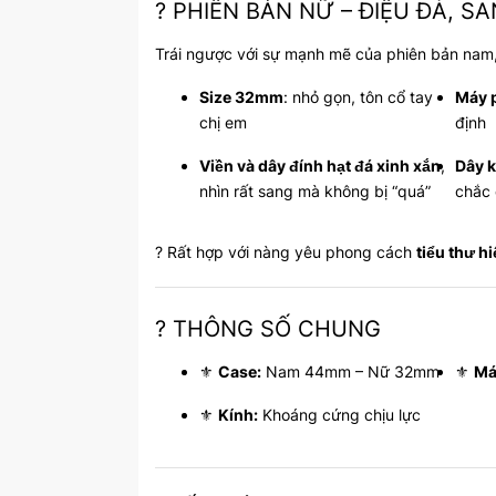
? PHIÊN BẢN NỮ – ĐIỆU ĐÀ, S
Trái ngược với sự mạnh mẽ của phiên bản nam
Size 32mm
: nhỏ gọn, tôn cổ tay
Máy 
chị em
định
Viền và dây đính hạt đá xinh xắn
,
Dây k
nhìn rất sang mà không bị “quá”
chắc
? Rất hợp với nàng yêu phong cách
tiểu thư hi
? THÔNG SỐ CHUNG
⚜️
Case:
Nam 44mm – Nữ 32mm
⚜️
Má
⚜️
Kính:
Khoáng cứng chịu lực