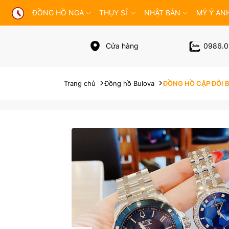
ĐỒNG HỒ NGA
THỤY SĨ
NHẬT BẢN
MỸ Ý AN
Cửa hàng
0986.0
Trang chủ
Đồng hồ Bulova
ĐỒNG HỒ CẶP ĐÔI B