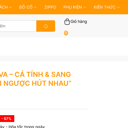
ÁCH
ĐỒ CỔ
ZIPPO
PHỤ KIỆN
KIẾN THỨC
Giỏ hàng
0
A – CÁ TÍNH & SANG
I NGƯỢC HÚT NHAU”
- 57
%
ày - Hỏa tốc trong ngày