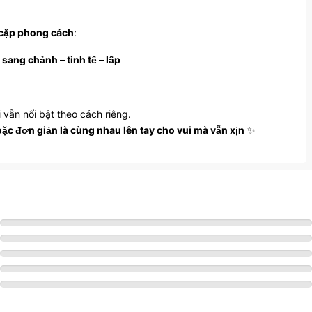
cặp phong cách
:
g
sang chảnh – tinh tế – lấp
 vẫn nổi bật theo cách riêng.
oặc đơn giản là cùng nhau lên tay cho vui mà vẫn xịn
✨