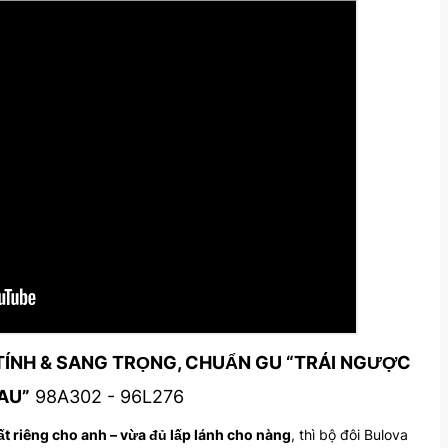
 TÍNH & SANG TRỌNG, CHUẨN GU “TRÁI NGƯỢC
AU”
98A302 - 96L276
t riêng cho anh – vừa đủ lấp lánh cho nàng
, thì bộ đôi Bulova