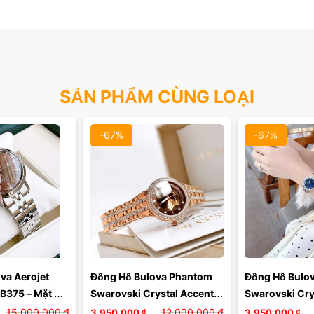
SẢN PHẨM CÙNG LOẠI
-67%
-67%
a Aerojet 
Đồng Hồ Bulova Phantom 
Đồng Hồ Bulov
B375 – Mặt Số 
Swarovski Crystal Accents 
Swarovski Cry
nh Lịch, 
Màu Nâu – Vẻ Đẹp Quyến Rũ 
– Sang Trọng V
15,000,000
₫
12,000,000
₫
3,950,000
₫
3,950,000
₫