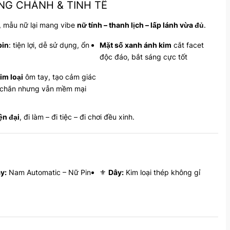
ANG CHẢNH & TINH TẾ
, mẫu nữ lại mang vibe
nữ tính – thanh lịch – lấp lánh vừa đủ
.
pin
: tiện lợi, dễ sử dụng, ổn
Mặt số xanh ánh kim
cắt facet
độc đáo, bắt sáng cực tốt
im loại
ôm tay, tạo cảm giác
 chắn nhưng vẫn mềm mại
ện đại
, đi làm – đi tiệc – đi chơi đều xinh.
y:
Nam Automatic – Nữ Pin
⚜️
Dây:
Kim loại thép không gỉ