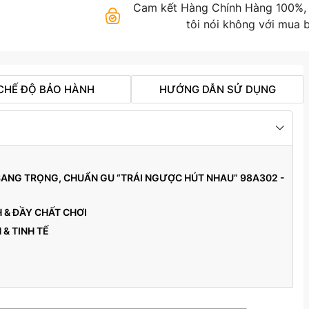
Cam kết Hàng Chính Hàng 100%, gi
tôi nói không với mua b
CHẾ ĐỘ BẢO HÀNH
HƯỚNG DẪN SỬ DỤNG
 SANG TRỌNG, CHUẨN GU “TRÁI NGƯỢC HÚT NHAU” 98A302 -
H & ĐẦY CHẤT CHƠI
 & TINH TẾ