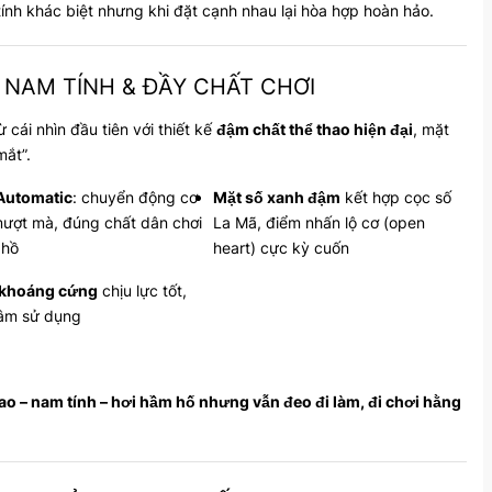
 tính khác biệt nhưng khi đặt cạnh nhau lại hòa hợp hoàn hảo.
, NAM TÍNH & ĐẦY CHẤT CHƠI
ái nhìn đầu tiên với thiết kế
đậm chất thể thao hiện đại
, mặt
mắt”.
Automatic
: chuyển động cơ
Mặt số xanh đậm
kết hợp cọc số
ượt mà, đúng chất dân chơi
La Mã, điểm nhấn lộ cơ (open
 hồ
heart) cực kỳ cuốn
 khoáng cứng
chịu lực tốt,
tâm sử dụng
hao – nam tính – hơi hầm hố nhưng vẫn đeo đi làm, đi chơi hằng