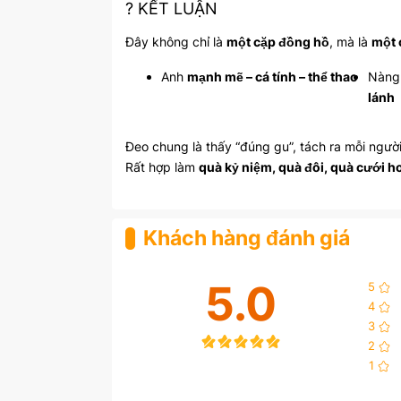
? KẾT LUẬN
Đây không chỉ là
một cặp đồng hồ
, mà là
một 
Anh
mạnh mẽ – cá tính – thể thao
Nàn
lánh
Đeo chung là thấy “đúng gu”, tách ra mỗi người
Rất hợp làm
quà kỷ niệm, quà đôi, quà cưới h
Khách hàng đánh giá
5.0
5
4
3
2
1