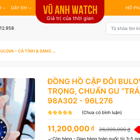
H
DÂY ĐH
HỔ PH
Giá trị của thời gian
12.958
ULOVA – CÁ TÍNH & SANG ...
ĐỒNG HỒ CẶP ĐÔI BULOV
TRỌNG, CHUẨN GU “TRÁ
98A302 - 96L276
(Chưa có bình luận)
11,200,000
₫
26,000,000
₫
Còn hàng - Giao hàng toàn quốc từ 3-5 ng