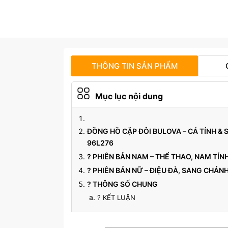
THÔNG TIN SẢN PHẨM
Mục lục nội dung
ĐỒNG HỒ CẶP ĐÔI BULOVA – CÁ TÍNH &
96L276
? PHIÊN BẢN NAM – THỂ THAO, NAM TÍN
? PHIÊN BẢN NỮ – ĐIỆU ĐÀ, SANG CHẢNH
? THÔNG SỐ CHUNG
? KẾT LUẬN