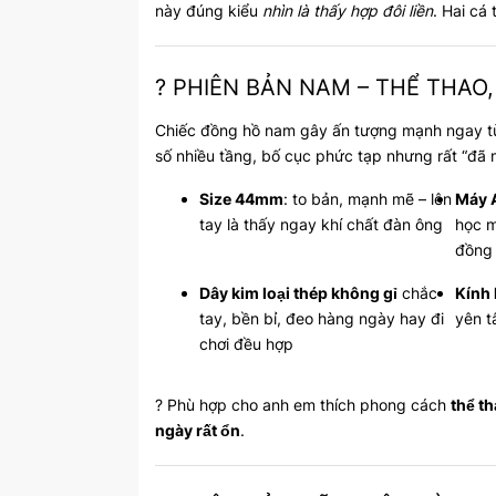
này đúng kiểu
nhìn là thấy hợp đôi liền
. Hai cá
? PHIÊN BẢN NAM – THỂ THAO
Chiếc đồng hồ nam gây ấn tượng mạnh ngay từ c
số nhiều tầng, bố cục phức tạp nhưng rất “đã 
Size 44mm
: to bản, mạnh mẽ – lên
Máy 
tay là thấy ngay khí chất đàn ông
học m
đồng
Dây kim loại thép không gỉ
chắc
Kính
tay, bền bỉ, đeo hàng ngày hay đi
yên 
chơi đều hợp
? Phù hợp cho anh em thích phong cách
thể t
ngày rất ổn
.