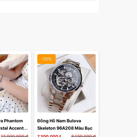
Màu mặt:
Xóa
-10%
a Phantom 
Đồng Hồ Nam Bulova 
stal Accents 
Skeleton 96A208 Màu Bạc
ới Pha Lê 
12,000,000
₫
8,130,000
₫
7,300,000
₫