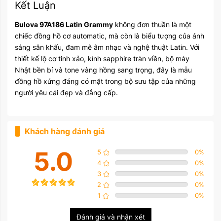
Kết Luận
Bulova 97A186 Latin Grammy
không đơn thuần là một
chiếc đồng hồ cơ automatic, mà còn là biểu tượng của ánh
sáng sân khấu, đam mê âm nhạc và nghệ thuật Latin. Với
thiết kế lộ cơ tinh xảo, kính sapphire tràn viền, bộ máy
Nhật bền bỉ và tone vàng hồng sang trọng, đây là mẫu
đồng hồ xứng đáng có mặt trong bộ sưu tập của những
người yêu cái đẹp và đẳng cấp.
Khách hàng đánh giá
5.0
5
0
%
4
0
%
3
0
%
2
0
%
1
0
%
Đánh giá và nhận xét