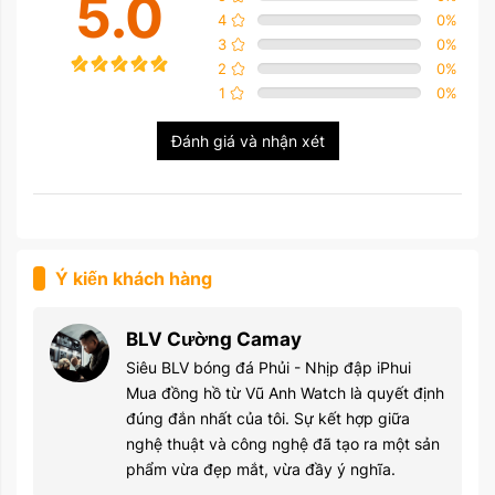
5.0
4
0
%
3
0
%
2
0
%
1
0
%
Đánh giá và nhận xét
Ý kiến khách hàng
BLV Cường Camay
Siêu BLV bóng đá Phủi - Nhịp đập iPhui
Mua đồng hồ từ Vũ Anh Watch là quyết định
đúng đắn nhất của tôi. Sự kết hợp giữa
nghệ thuật và công nghệ đã tạo ra một sản
phẩm vừa đẹp mắt, vừa đầy ý nghĩa.