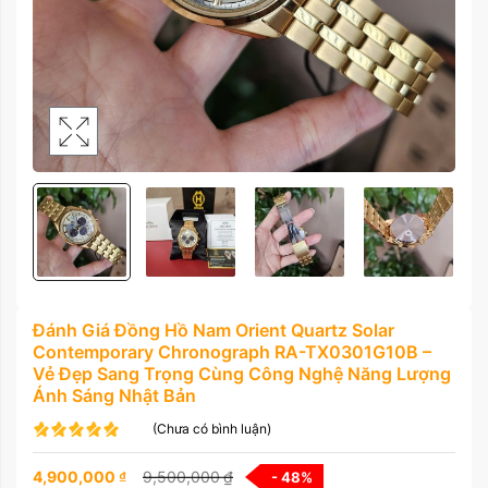
Đánh Giá Đồng Hồ Nam Orient Quartz Solar
Contemporary Chronograph RA-TX0301G10B –
Vẻ Đẹp Sang Trọng Cùng Công Nghệ Năng Lượng
Ánh Sáng Nhật Bản
(Chưa có bình luận)
4,900,000
₫
9,500,000
₫
- 48
%