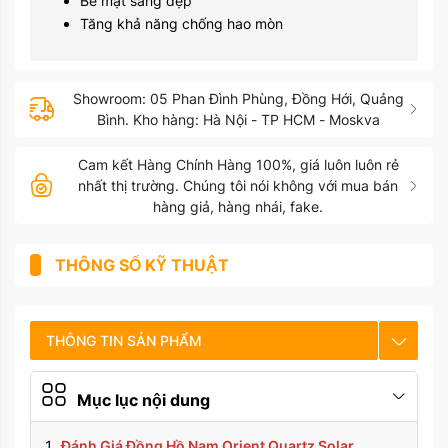
Bề mặt sáng đẹp
Tăng khả năng chống hao mòn
Showroom: 05 Phan Đình Phùng, Đồng Hới, Quảng
Bình. Kho hàng: Hà Nội - TP HCM - Moskva
Cam kết Hàng Chính Hàng 100%, giá luôn luôn rẻ
nhất thị trường. Chúng tôi nói không với mua bán
hàng giả, hàng nhái, fake.
THÔNG SỐ KỸ THUẬT
THÔNG TIN SẢN PHẨM
CHẾ ĐỘ BẢO HÀNH
Mục lục nội dung
HƯỚNG DẪN SỬ DỤNG
Đánh Giá Đồng Hồ Nam Orient Quartz Solar