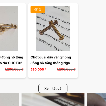
-51%
 đồng hồ tổng 
Chốt quai dây vàng hồng 
ho Nữ CHOT02
đồng hồ tổng thống Nga 
cho Nam CHOT03
1,200,000
₫
1,200,000
₫
590,000
₫
Xem tất cả