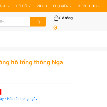
ÁCH
ĐỒ CỔ
ZIPPO
PHỤ KIỆN
KIẾN THỨC
Giỏ hàng
0
ồng hồ tổng thống Nga
ày - Hỏa tốc trong ngày