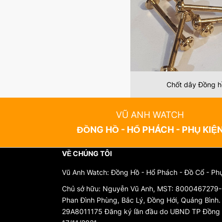
Chốt dây Đồng 
VŨ ANH WATCH
ĐỒNG HỒ - HỔ PHÁCH - PHỤ KIỆ
VỀ CHÚNG TÔI
Vũ Anh Watch: Đồng Hồ - Hổ Phách - Đồ Cổ - Ph
Chủ sở hữu: Nguyễn Vũ Anh, MST: 8000467279-0
Phan Đình Phùng, Bắc Lý, Đồng Hới, Quảng Bình
29A8011175 Đăng ký lần đầu do UBND TP Đồng 