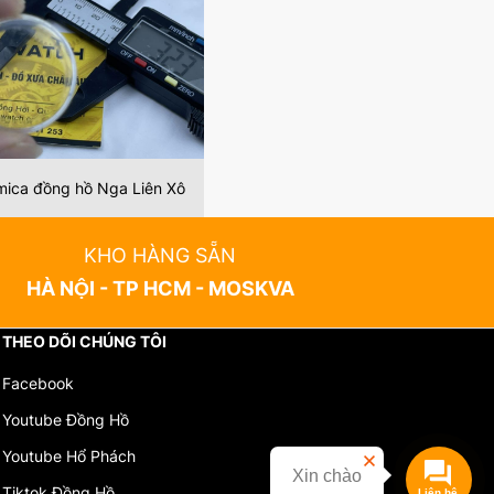
mica đồng hồ Nga Liên Xô
KHO HÀNG SẴN
HÀ NỘI - TP HCM - MOSKVA
THEO DÕI CHÚNG TÔI
Facebook
Youtube Đồng Hồ
Youtube Hổ Phách
Xin chào
Tiktok Đồng Hồ